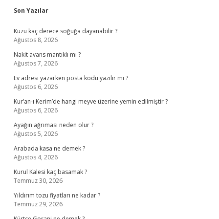
Sidebar
Son Yazılar
Kuzu kaç derece soğuğa dayanabilir ?
Ağustos 8, 2026
Nakit avans mantıklı mı ?
Ağustos 7, 2026
Ev adresi yazarken posta kodu yazılır mı ?
Ağustos 6, 2026
Kur’an-ı Kerim’de hangi meyve üzerine yemin edilmiştir ?
Ağustos 6, 2026
Ayağın ağrıması neden olur ?
Ağustos 5, 2026
Arabada kasa ne demek ?
Ağustos 4, 2026
Kurul Kalesi kaç basamak ?
Temmuz 30, 2026
Yıldırım tozu fiyatları ne kadar ?
Temmuz 29, 2026
Kürtçe Gorani ne demek ?