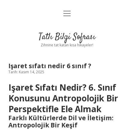
menüyü
Anasayfa
aç
Gizlilik Politikası
Tatlı Bilgi Sofrası
Yasal Uyarı
Zihnine tat katan kısa hikayeler!
Hakkımızda
Işaret sıfatı nedir 6 sınıf ?
Tarih: Kasım 14, 2025
Işaret Sıfatı Nedir? 6. Sınıf
Konusunu Antropolojik Bir
Perspektifle Ele Almak
Farklı Kültürlerde Dil ve İletişim:
Antropolojik Bir Keşif