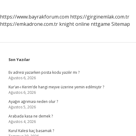
https://www.bayrakforum.com
https://girginemlak.com.tr
https://emkadrone.com.tr
knight online
nttgame
Sitemap
Sidebar
Son Yazılar
Ev adresi yazarken posta kodu yazılır mı ?
Ağustos 6, 2026
Kur’an-ı Kerim’de hangi meyve üzerine yemin edilmiştir ?
Ağustos 6, 2026
Ayağın ağrıması neden olur ?
Ağustos 5, 2026
Arabada kasa ne demek ?
Ağustos 4, 2026
Kurul Kalesi kaç basamak ?