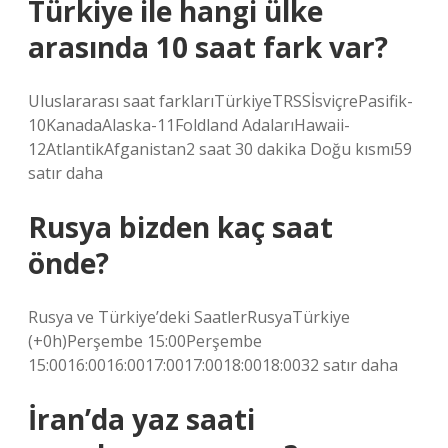
Türkiye ile hangi ülke
arasında 10 saat fark var?
Uluslararası saat farklarıTürkiyeTRSSİsviçrePasifik-
10KanadaAlaska-11Foldland AdalarıHawaii-
12AtlantikAfganistan2 saat 30 dakika Doğu kısmı59
satır daha
Rusya bizden kaç saat
önde?
Rusya ve Türkiye’deki SaatlerRusyaTürkiye
(+0h)Perşembe 15:00Perşembe
15:0016:0016:0017:0017:0018:0018:0032 satır daha
İran’da yaz saati