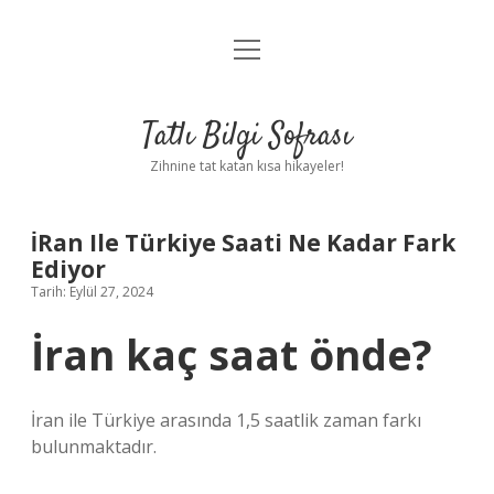
menüyü
Anasayfa
aç
Gizlilik Politikası
Tatlı Bilgi Sofrası
Yasal Uyarı
Zihnine tat katan kısa hikayeler!
Hakkımızda
İRan Ile Türkiye Saati Ne Kadar Fark
Ediyor
Tarih: Eylül 27, 2024
İran kaç saat önde?
İran ile Türkiye arasında 1,5 saatlik zaman farkı
bulunmaktadır.