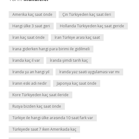
Amerika kaç saat önde
Çin Türkiyeden kaç saat ileri
Hangi ülke 3 saat geri
Hollanda Türkiyeden kaç saat geride
İran kaç saat önde
İran Türkiye arası kaç saat
İrana giderken hangi para birimi ile gidilmeli
İranda kaç il var
İranda şimdi tarih kaç
İranda şu an hangi yıl
İranda yaz saati uygulaması var mı
İranın eski adı nedir
Japonya kaç saat önde
Kore Türkiyeden kaç saat ileride
Rusya bizden kaç saat önde
Türkiye ile hangi ülke arasında 10 saat fark var
Türkiyede saat 7 iken Amerikada kaç