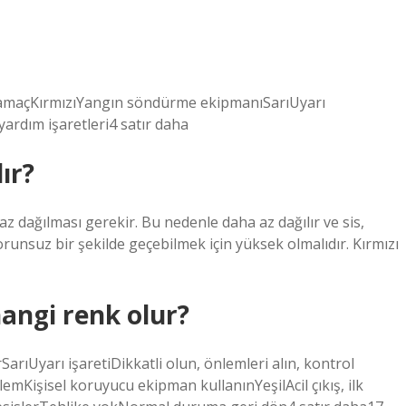
e amaçKırmızıYangın söndürme ekipmanıSarıUyarı
 yardım işaretleri4 satır daha
ır?
az dağılması gerekir. Bu nedenle daha az dağılır ve sis,
unsuz bir şekilde geçebilmek için yüksek olmalıdır. Kırmızı
hangi renk olur?
rıUyarı işaretiDikkatli olun, önlemleri alın, kontrol
emKişisel koruyucu ekipman kullanınYeşilAcil çıkış, ilk