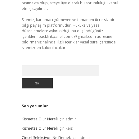
taşımakta olup, siteye üye olarak bu sorumluluğu kabul
etmiş sayılırlar.
Sitemiz, kar amacı gütmeyen ve tamamen ücretsiz bir
bilgi paylaşım platformudur. Hukuka ve yasal
düzenlemelere aykırı olduğunu düşündüğünüz
içerikleri,
backlinkpanelicomtr@gmail.com
adresine
bildirmeniz halinde, ilgili içerikler yasal süre içerisinde
sitemizden kaldırılacaktır.
Arama
Son yorumlar
Kismetse Olur Nereli
için
admin
Kismetse Olur Nereli
için
Reis
Cinsel Seleksiyon Ne Demek
için
admin