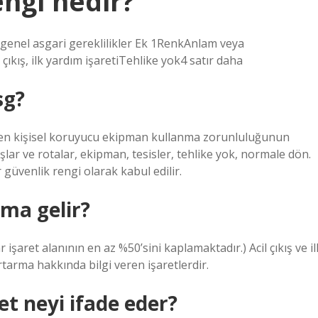
engi nedir?
in genel asgari gereklilikler Ek 1RenkAnlam veya
çıkış, ilk yardım işaretiTehlike yok4 satır daha
sg?
irken kişisel koruyucu ekipman kullanma zorunluluğunun
çıkışlar ve rotalar, ekipman, tesisler, tehlike yok, normale dön.
r güvenlik rengi olarak kabul edilir.
ma gelir?
şaret alanının en az %50’sini kaplamaktadır.) Acil çıkış ve il
kurtarma hakkında bilgi veren işaretlerdir.
et neyi ifade eder?