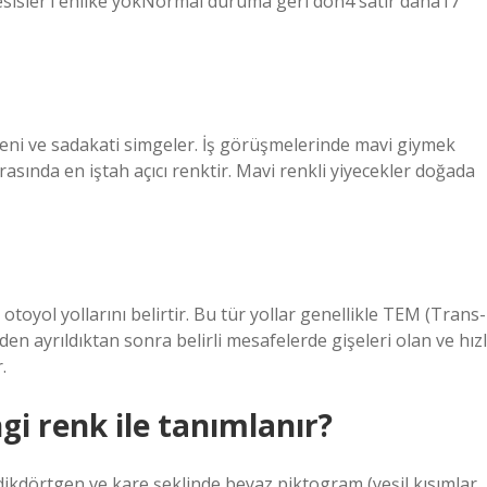
, tesislerTehlike yokNormal duruma geri dön4 satır daha17
üveni ve sadakati simgeler. İş görüşmelerinde mavi giymek
 arasında en iştah açıcı renktir. Mavi renkli yiyecekler doğada
 otoyol yollarını belirtir. Bu tür yollar genellikle TEM (Trans-
n ayrıldıktan sonra belirli mesafelerde gişeleri olan ve hızl
.
ngi renk ile tanımlanır?
ne dikdörtgen ve kare şeklinde beyaz piktogram (yeşil kısımlar