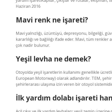
yardım işaretiKapılar, çıkışlar ve rotalar, ekipman
Haziran 2016
Mavi renk ne işareti?
Mavi yalnızlığı, üzüntüyü, depresyonu, bilgeliği, g
kararlılığı ve bağlılığı ifade eder. Mavi, tüm renkler
çok nadir bulunur.
Yeşil levha ne demek?
Otoyolda yeşil işaretlerin kullanımı genellikle ücretli
European Motorway) olarak adlandırılır. TEM, şehirde
şehirlerarası ulaşıma izin veren bir otoyol sistemidir
İlk yardım dolabı işareti ha
Acil çıkış ve ilk yardım levhaları; yeşil zemin üzeri