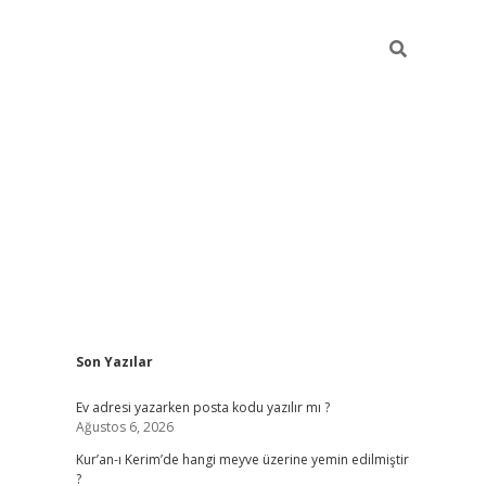
Sidebar
Son Yazılar
ilbet giriş
Ev adresi yazarken posta kodu yazılır mı ?
Ağustos 6, 2026
Kur’an-ı Kerim’de hangi meyve üzerine yemin edilmiştir
?