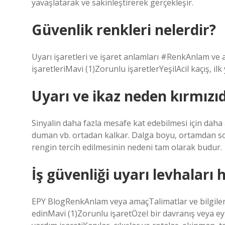
yavaşlatarak ve sakinleştirerek gerçekleşir.
Güvenlik renkleri nelerdir?
Uyarı işaretleri ve işaret anlamları #RenkAnlam v
işaretleriMavi (1)Zorunlu işaretlerYeşilAcil kaçış, ilk
Uyarı ve ikaz neden kırmızıd
Sinyalin daha fazla mesafe kat edebilmesi için daha 
duman vb. ortadan kalkar. Dalga boyu, ortamdan sor
rengin tercih edilmesinin nedeni tam olarak budur.
İş güvenliği uyarı levhaları 
EPY BlogRenkAnlam veya amaçTalimatlar ve bilgilerSa
edinMavi (1)Zorunlu işaretÖzel bir davranış veya eyl