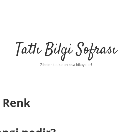
Tatlı Bilgi Sofrası
Zihnine tat katan kısa hikayeler!
e Renk