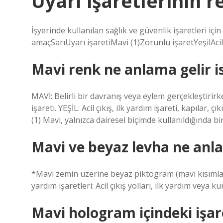
Uyarı işaretlerinin r
İşyerinde kullanılan sağlık ve güvenlik işaretleri iç
amaçSarıUyarı işaretiMavi (1)Zorunlu işaretYeşilAcil 
Mavi renk ne anlama gelir i
MAVİ: Belirli bir davranış veya eylem gerçekleştir
işareti. YEŞİL: Acil çıkış, ilk yardım işareti, kapılar, 
(1) Mavi, yalnızca dairesel biçimde kullanıldığında bi
Mavi ve beyaz levha ne anla
*Mavi zemin üzerine beyaz piktogram (mavi kısımlar i
yardım işaretleri: Acil çıkış yolları, ilk yardım veya 
Mavi hologram içindeki işar