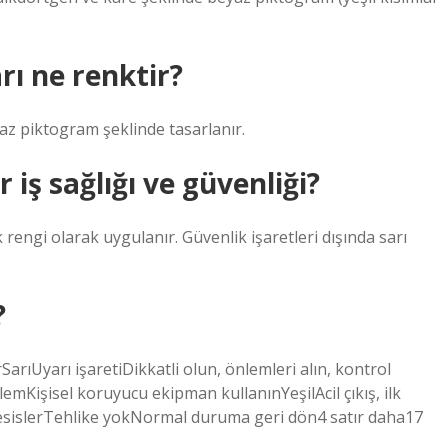
rı ne renktir?
yaz piktogram şeklinde tasarlanır.
 iş sağlığı ve güvenliği?
rengi olarak uygulanır. Güvenlik işaretleri dışında sarı
?
rıUyarı işaretiDikkatli olun, önlemleri alın, kontrol
emKişisel koruyucu ekipman kullanınYeşilAcil çıkış, ilk
, tesislerTehlike yokNormal duruma geri dön4 satır daha17