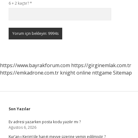
6 + 2 kaçtır?
*
https://www.bayrakforum.com
https://girginemlak.com.tr
https://emkadrone.com.tr
knight online
nttgame
Sitemap
Sidebar
Son Yazılar
Ev adresi yazarken posta kodu yazılır mı ?
Ağustos 6, 2026
Kur’an-ı Kerim’de hangi meyve üzerine yemin edilmiştir ?