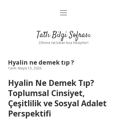
menüyü
Anasayfa
aç
Gizlilik Politikası
Tatlı Bilgi Sofrası
Yasal Uyarı
Zihnine tat katan kısa hikayeler!
Hakkımızda
Hyalin ne demek tıp ?
Tarih: Mayıs 15, 2026
Hyalin Ne Demek Tıp?
Toplumsal Cinsiyet,
Çeşitlilik ve Sosyal Adalet
Perspektifi