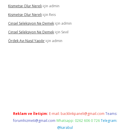
Kismetse Olur Nereli
için
admin
Kismetse Olur Nereli
için
Reis
Cinsel Seleksiyon Ne Demek
için
admin
Cinsel Seleksiyon Ne Demek
için
Sevil
Ördek Avı Nasıl Yapılır
için
admin
giriş
Reklam ve İletişim:
E-mail:
backlinkpaneli@gmail.com
Teams:
forumhizmeti@gmail.com
Whatsapp: 0262 606 0 726
Telegram:
@karabul