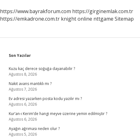
https://www.bayrakforum.com
https://girginemlak.com.tr
https://emkadrone.com.tr
knight online
nttgame
Sitemap
Sidebar
Son Yazılar
Kuzu kaç derece soğuğa dayanabilir ?
Ağustos 8, 2026
Nakit avans mantıklı mı ?
Ağustos 7, 2026
Ev adresi yazarken posta kodu yazılır mı ?
Ağustos 6, 2026
Kur’an-ı Kerim’de hangi meyve üzerine yemin edilmiştir ?
Ağustos 6, 2026
Ayağın ağrıması neden olur ?
Ağustos 5, 2026