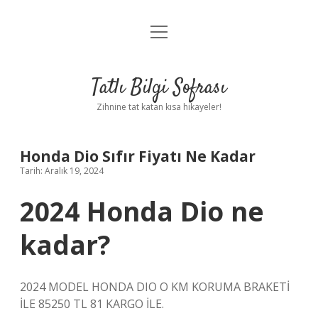
menüyü
Anasayfa
aç
Gizlilik Politikası
Tatlı Bilgi Sofrası
Yasal Uyarı
Zihnine tat katan kısa hikayeler!
Hakkımızda
Honda Dio Sıfır Fiyatı Ne Kadar
Tarih: Aralık 19, 2024
2024 Honda Dio ne
kadar?
2024 MODEL HONDA DIO O KM KORUMA BRAKETİ
İLE 85250 TL 81 KARGO İLE.