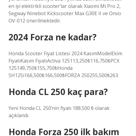
en iyi elektrikli scooter’lar olarak Xiaomi Mi Pro 2,
Segway Ninebot Kickscooter Max G30E II ve Onvo
OV-012 önerilmektedir.
2024 Forza ne kadar?
Honda Scooter Fiyat Listesi 2024 KasımModelEkim
FiyatıKasım FiyatıActiva 125113,250₺116,750₺PCX
125149,750₺155,750₺Honda
SH125i166,500₺166,500₺FORZA 250255,500₺263.
Honda CL 250 kaç para?
Yeni Honda CL 250’nin fiyatı 188.500 ₺ olarak
açıklandı.
Honda Forza 250 ilk bakım