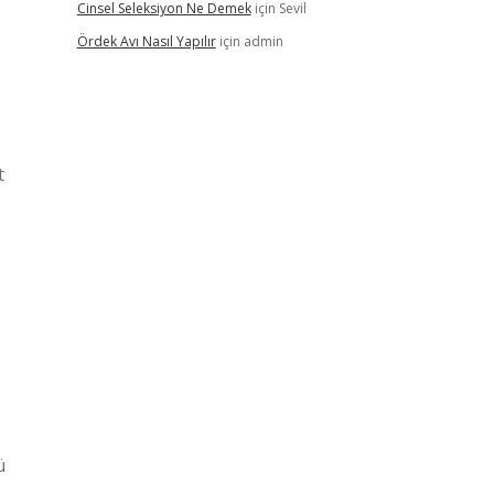
Cinsel Seleksiyon Ne Demek
için
Sevil
Ördek Avı Nasıl Yapılır
için
admin
t
ü