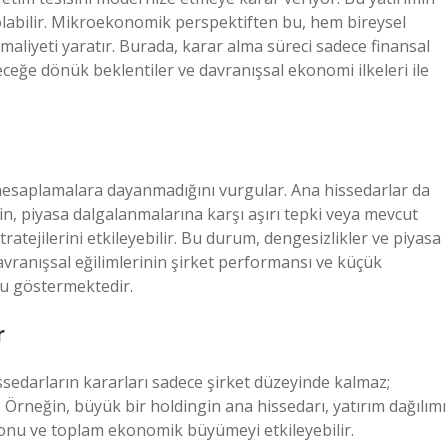
r olabilir. Mikroekonomik perspektiften bu, hem bireysel
at maliyeti yaratır. Burada, karar alma süreci sadece finansal
eleceğe dönük beklentiler ve davranışsal ekonomi ilkeleri ile
hesaplamalara dayanmadığını vurgular. Ana hissedarlar da
in, piyasa dalgalanmalarına karşı aşırı tepki veya mevcut
tratejilerini etkileyebilir. Bu durum,
dengesizlikler
ve piyasa
davranışsal eğilimlerinin şirket performansı ve küçük
nu göstermektedir.
r
edarların kararları sadece şirket düzeyinde kalmaz;
 Örneğin, büyük bir holdingin ana hissedarı, yatırım dağılımı
asyonu ve toplam ekonomik büyümeyi etkileyebilir.