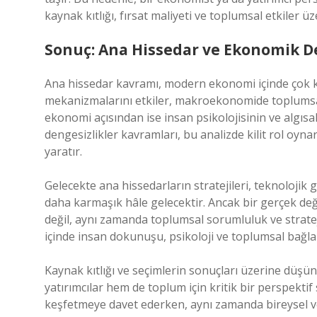
kaynak kıtlığı, fırsat maliyeti ve toplumsal etkiler 
Sonuç: Ana Hissedar ve Ekonomik 
Ana hissedar kavramı, modern ekonomi içinde çok 
mekanizmalarını etkiler, makroekonomide toplumsal r
ekonomi açısından ise insan psikolojisinin ve algısal
dengesizlikler
kavramları, bu analizde kilit rol oyn
yaratır.
Gelecekte ana hissedarların stratejileri, teknolojik gel
daha karmaşık hâle gelecektir. Ancak bir gerçek de
değil, aynı zamanda toplumsal sorumluluk ve strat
içinde insan dokunuşu, psikoloji ve toplumsal bağlar
Kaynak kıtlığı ve seçimlerin sonuçları üzerine dü
yatırımcılar hem de toplum için kritik bir perspekti
keşfetmeye davet ederken, aynı zamanda bireysel ve