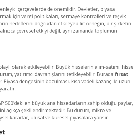
enleyici çerçevelerde de önemlidir. Devletler, piyasa
rmak için vergi politikaları, sermaye kontrolleri ve teşvik
ın hedeflerini doğrudan etkileyebilir: örneğin, bir şirketin
 yalnızca çevresel etkiyi değil, aynı zamanda toplumun
laylı olarak etkileyebilir. Büyük hisselerin alım-satımı, hisse
durum, yatırımcı davranışlarını tetikleyebilir. Burada
fırsat
r: Piyasa dengesinin bozulması, kısa vadeli kazanç ile uzun
yaratır.
 S&P 500’deki en büyük ana hissedarların sahip olduğu paylar,
nini açıkça şekillendirmektedir. Bu durum, mikro ve
sel kararlar, ulusal ve küresel piyasalara yansır.
et