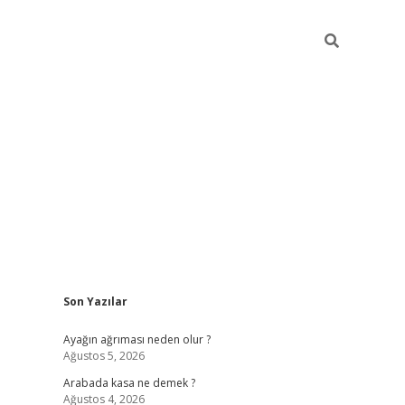
Sidebar
Son Yazılar
ilbet giriş
Ayağın ağrıması neden olur ?
Ağustos 5, 2026
Arabada kasa ne demek ?
Ağustos 4, 2026