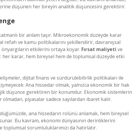
üzerine düşünen her bireyin analitik düşüncesini gerektirir.
Denge
katmanlı bir anlam taşır. Mikroekonomik düzeyde karar
efah ve kamu politikalarını şekillendirir, davranışsal
 önyargıların etkilerini ortaya koyar.
Fırsat maliyeti
ve
ar: her karar, hem bireysel hem de toplumsal düzeyde etki
işmeler, dijital finans ve sürdürülebilirlik politikaları ile
ğişmeyecek: Ana hissedar olmak, yalnızca ekonomik bir hak
ejik düşünce gerektiren bir konumdur. Ekonomik sistemlerin
 olmadan, piyasalar sadece sayılardan ibaret kalır.
şündüğümüzde, ana hissedarın rolünü anlamak, hem bireysel
f sunar. Bu kavram, ekonomi dünyasının derinliklerini
 toplumsal sorumluluklarımızı da hatırlatır.