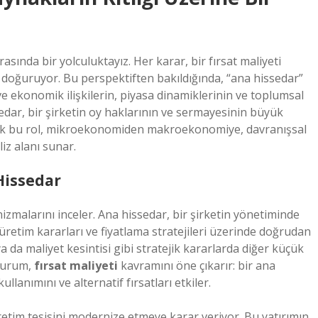
sında bir yolculuktayız. Her karar, bir fırsat maliyeti
r doğuruyor. Bu perspektiften bakıldığında, “ana hissedar”
e ekonomik ilişkilerin, piyasa dinamiklerinin ve toplumsal
sedar, bir şirketin oy haklarının ve sermayesinin büyük
cak bu rol, mikroekonomiden makroekonomiye, davranışsal
iz alanı sunar.
Hissedar
zmalarını inceler. Ana hissedar, bir şirketin yönetiminde
, üretim kararları ve fiyatlama stratejileri üzerinde doğrudan
a da maliyet kesintisi gibi stratejik kararlarda diğer küçük
 durum,
fırsat maliyeti
kavramını öne çıkarır: bir ana
llanımını ve alternatif fırsatları etkiler.
etim tesisini modernize etmeye karar veriyor. Bu yatırımın