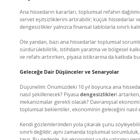
Ana hissedarın kararları, toplumsal refahın dağılımın
servet eşitsizliklerini artırabilir; küçük hissedarlar
dengesizlikler
yalnızca finansal tablolarla sınırlı ka
Öte yandan, bazı ana hissedarlar toplumsal sorumluluk
sürdürülebilirlik, istihdam yaratma ve bölgesel kalk
ve refahı artırırken, piyasa istikrarına da katkıda b
Geleceğe Dair Düşünceler ve Senaryolar
Düşünelim: Önümüzdeki 10 yıl boyunca ana hissedarla
nasıl şekillenecek? Piyasa
dengesizlikler
i artarken
mekanizmalar gerekli olacak? Davranışsal ekonomi ış
toplumsal beklentiler, ekonominin geleceğini nasıl e
Kendi gözlemlerimden yola çıkarak şunu söyleyebili
sınırlı değildir; aynı zamanda toplumsal sorumlulu
taşır. Bu nedenle, bir ekonomist ya da yatırımcı pe