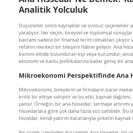
Analitik Yolculuk
Düşünelim: sınırlı kaynaklar ve sonsuz seçenekler ara
yaratıyor; her seçim, bireysel ve toplumsal sonuçla
kavramı sadece bir finansal terim olmaktan çıkıyor v
refahın merkezi bir bileşeni hâline geliyor. Ana his
kısmını elinde bulunduran kişi veya kurumdur; an
ekonomi ve kamu politikalarına kadar geniş bir anal
Mikroekonomi Perspektifinde Ana 
Mikroekonomi, bireylerin ve firmaların karar mekani
kritik bir etkiye sahiptir ve bu etki, kaynak dağılımı
yansır. Örneğin, bir ana hissedar, sermaye artırımı y
hissedarlara göre çok daha fazla söz sahibidir. Bu
hissedar, kendi yatırım kararlarıyla şirketin kaynak ku
Bir örnek üzerinden düşünelim: Ana hissedar, bir ür