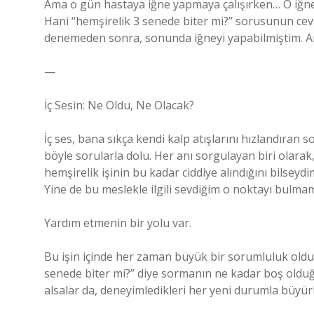
Ama o gün hastaya iğne yapmaya çalışırken… O iğne, 
Hani “hemşirelik 3 senede biter mi?” sorusunun ceva
denemeden sonra, sonunda iğneyi yapabilmiştim. A
—
İç Sesin: Ne Oldu, Ne Olacak?
İç ses, bana sıkça kendi kalp atışlarını hızlandıran s
böyle sorularla dolu. Her anı sorgulayan biri olara
hemşirelik işinin bu kadar ciddiye alındığını bilse
Yine de bu meslekle ilgili sevdiğim o noktayı bulm
Yardım etmenin bir yolu var.
Bu işin içinde her zaman büyük bir sorumluluk old
senede biter mi?” diye sormanın ne kadar boş olduğu
alsalar da, deneyimledikleri her yeni durumla büyürl