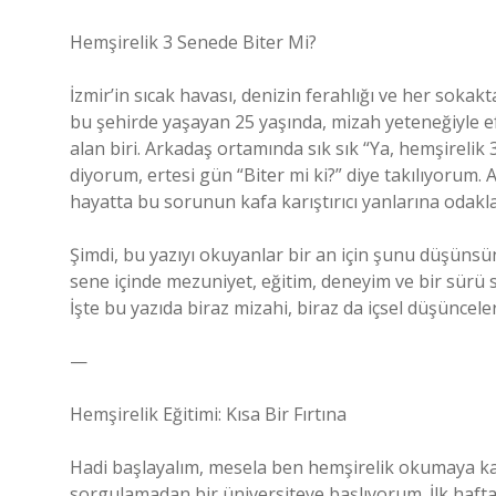
Hemşirelik 3 Senede Biter Mi?
İzmir’in sıcak havası, denizin ferahlığı ve her sokakt
bu şehirde yaşayan 25 yaşında, mizah yeteneğiyle ef
alan biri. Arkadaş ortamında sık sık “Ya, hemşirelik
diyorum, ertesi gün “Biter mi ki?” diye takılıyorum.
hayatta bu sorunun kafa karıştırıcı yanlarına odak
Şimdi, bu yazıyı okuyanlar bir an için şunu düşünsün
sene içinde mezuniyet, eğitim, deneyim ve bir sürü s
İşte bu yazıda biraz mizahi, biraz da içsel düşüncele
—
Hemşirelik Eğitimi: Kısa Bir Fırtına
Hadi başlayalım, mesela ben hemşirelik okumaya kar
sorgulamadan bir üniversiteye başlıyorum. İlk haf