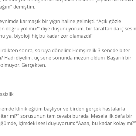
ağım” demiştim.
eynimde karmaşık bir yığın haline gelmişti. “Açık gözle
 en doğru yol mu?” diye düşünüyorum, bir taraftan da iç sesi
u ya, biyoloji hiç bu kadar zor olamazdı!”
 girdikten sonra, soruya dönelim: Hemşirelik 3 senede biter
m? Hadi diyelim, üç sene sonunda mezun oldum. Başarılı bir
 olmuyor. Gerçekten.
ssizlik
emde klinik eğitim başlıyor ve birden gerçek hastalarla
biter mi?” sorusunun tam cevabı burada. Mesela ilk defa bir
düğümde, içimdeki sesi duyuyorum: “Aaaa, bu kadar kolay mı?”