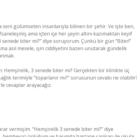
a seni gülümseten insanlarıyla bilinen bir şehir. Ve işte ben,
saneleşmiş ama içten içe her şeyin altını kazımaktan keyif
 3 senede biter mi?” diye soruyorum. Çünkü bir gün “Biter!”
 Ama asıl mesele, işin ciddiyetini bazen unutarak gündelik
lanmak.
: Hemşirelik, 3 senede biter mi? Gerçekten bir klinikte üç
ağlık terimiyle “toparlanır mı?” sorusunun cevabı ne olabilir
rle cevaplar arayacağız.
ar vermişim. “Hemşirelik 3 senede biter mi?” diye
ta, bembeyaz önlüğüm ve başımda hastane şapkası ile okula