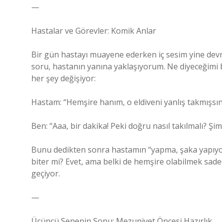
—
Hastalar ve Görevler: Komik Anlar
Bir gün hastayı muayene ederken iç sesim yine devr
soru, hastanın yanına yaklaşıyorum. Ne diyeceğimi b
her şey değişiyor:
Hastam: “Hemşire hanım, o eldiveni yanlış takmışsını
Ben: “Aaa, bir dakika! Peki doğru nasıl takılmalı? Ş
Bunu dedikten sonra hastamın “yapma, şaka yapıyor
biter mi? Evet, ama belki de hemşire olabilmek sadec
geçiyor.
—
Üçüncü Senenin Sonu: Mezuniyet Öncesi Hazırlık