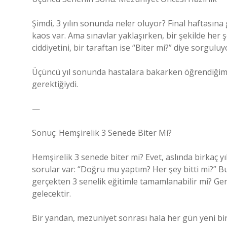
Şimdi, 3 yılın sonunda neler oluyor? Final haftasın
kaos var. Ama sınavlar yaklaşırken, bir şekilde her 
ciddiyetini, bir taraftan ise “Biter mi?” diye sorgulu
Üçüncü yıl sonunda hastalara bakarken öğrendiğim t
gerektiğiydi.
—
Sonuç: Hemşirelik 3 Senede Biter Mi?
Hemşirelik 3 senede biter mi? Evet, aslında birkaç yı
sorular var: “Doğru mu yaptım? Her şey bitti mi?” B
gerçekten 3 senelik eğitimle tamamlanabilir mi? Gerç
gelecektir.
Bir yandan, mezuniyet sonrası hala her gün yeni bi