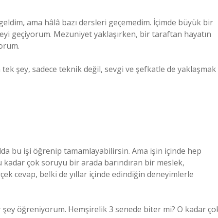
a geldim, ama hâlâ bazı dersleri geçemedim. İçimde büyük bir
şeyi geçiyorum. Mezuniyet yaklaşırken, bir taraftan hayatın
yorum.
ek şey, sadece teknik değil, sevgi ve şefkatle de yaklaşmak
lda bu işi öğrenip tamamlayabilirsin. Ama işin içinde hep
u kadar çok soruyu bir arada barındıran bir meslek,
ek cevap, belki de yıllar içinde edindiğin deneyimlerle
r şey öğreniyorum. Hemşirelik 3 senede biter mi? O kadar ço