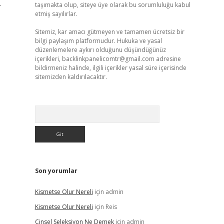
.
taşımakta olup, siteye üye olarak bu sorumluluğu kabul
etmiş sayılırlar.
Sitemiz, kar amacı gütmeyen ve tamamen ücretsiz bir
bilgi paylaşım platformudur. Hukuka ve yasal
düzenlemelere aykırı olduğunu düşündüğünüz
içerikleri,
backlinkpanelicomtr@gmail.com
adresine
bildirmeniz halinde, ilgili içerikler yasal süre içerisinde
sitemizden kaldırılacaktır.
Arama
Son yorumlar
Kismetse Olur Nereli
için
admin
Kismetse Olur Nereli
için
Reis
Cinsel Seleksiyon Ne Demek
için
admin