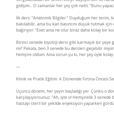
gidişim… O zamanlar her şey çok netti. “Bunu yapac
İlk ders: “Anatomik Bilgiler.” Duyduğum her terim, b
bakılabilir, ama bu kan basıncını düşük tutmak için
bağırıyor: “Evet ama ne olur biraz daha kolay bir kon
Birinci senede biyoloji dersi gibi karmaşık bir şeye
mi? Pekala, ben 3 senede bu dersleri geçebilir miyi
hemşire oldum. Ama sorun şu ki, her şey öyle kolay
—
Klinik ve Pratik Eğitim: 4. Dönemde Fırtına Öncesi Se
Üçüncü dönem, her şeyin başladığı yer. Çünkü o dön
karşılaşıyorsunuz. “Ah, işte o! Hemşirelik 3 senede 
hastayı steril bir şekilde enjeksiyon yaparken gör