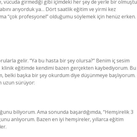
vücuda girmediği gibi içimdeki her şey de yerle bir olmuştu
bını arıyorduk ya… Dört saatlik eğitim ve yirmi kez
ma “çok profesyonel” olduğumu söylemek için henüz erken.
orularla gelir. “Ya bu hasta bir şey olursa?” Benim iç sesim
k, klinik eğitimde kendimi bazen gerçekten kaybediyorum. Bu
ydim, belki başka bir şey okurdum diye düşünmeye başlıyorum.
am uzun sürüyor:
uğunu biliyorum. Ama sonunda başardığımda, “Hemşirelik 3
nu anlıyorum. Bazen en iyi hemşireler, yıllarca eğitim
er.