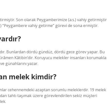
irmiştir. Son olarak Peygamberimize (a.s.) vahiy getirmiştir
s.) “Peygambere vahiy getirme” görevi de sona ermiştir.
vardır?
rdır. Bunlardan dördü gündüz, dördü gece görev yapar. Bu
e Kirâmen Kâtibin’dir. Koruyucu melekler insanları korumakla
 ve günahlarını yazar.
lan melek kimdir?
Bunlar cehennemdeki azaptan sorumlu meleklerdir. 19 melek
ından tahtı taşımak üzere görevlendirilen sekiz müşteri
lek.