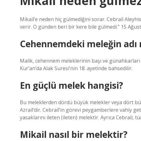
Mikail neden gülme
Mikail’e neden hiç gülmediğini sorar. Cebrail Aleyh
verir. O günden beri bir kere bile gülmedi.” 15 Ağus
Cehennemdeki meleğin adı 
Malik, cehennem meleklerinin başı ve günahkarlar
Kur’an’da Alak Suresi’nin 18. ayetinde bahsedilir.
En güçlü melek hangisi?
Bu meleklerden dördü büyük melekler veya dört büyük 
Azrail’dir. Cebrail’in görevi peygamberlere vahiy ge
yasaklarını ileten (ileten) melektir. Ayrıca Cebrail,
Mikail nasıl bir melektir?