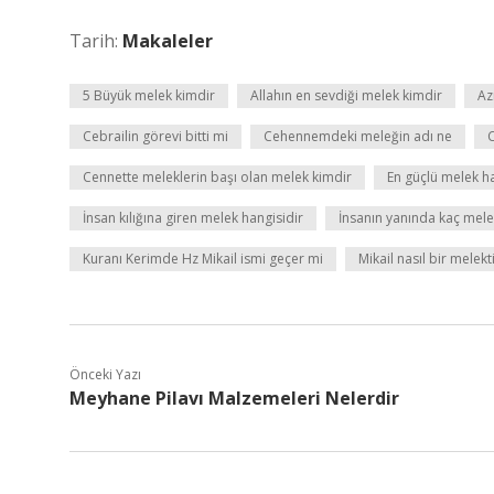
Tarih:
Makaleler
5 Büyük melek kimdir
Allahın en sevdiği melek kimdir
Az
Cebrailin görevi bitti mi
Cehennemdeki meleğin adı ne
C
Cennette meleklerin başı olan melek kimdir
En güçlü melek h
İnsan kılığına giren melek hangisidir
İnsanın yanında kaç mele
Kuranı Kerimde Hz Mikail ismi geçer mi
Mikail nasıl bir melekt
Önceki Yazı
Meyhane Pilavı Malzemeleri Nelerdir