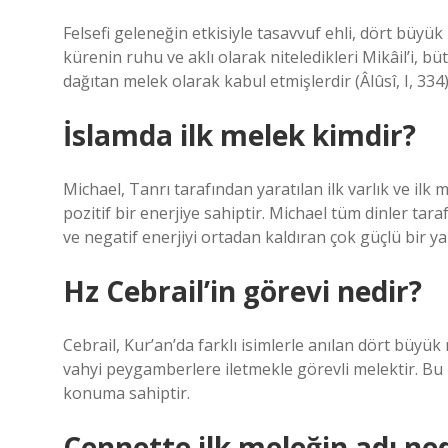
Felsefi geleneğin etkisiyle tasavvuf ehli, dört büyük 
kürenin ruhu ve aklı olarak niteledikleri Mikâil’i, 
dağıtan melek olarak kabul etmişlerdir (Âlûsî, I, 334)
İslamda ilk melek kimdir?
Michael, Tanrı tarafından yaratılan ilk varlık ve ilk
pozitif bir enerjiye sahiptir. Michael tüm dinler taraf
ve negatif enerjiyi ortadan kaldıran çok güçlü bir ya
Hz Cebrail’in görevi nedir?
Cebrail, Kur’an’da farklı isimlerle anılan dört büyük
vahyi peygamberlere iletmekle görevli melektir. Bu
konuma sahiptir.
Cennette ilk meleğin adı ned