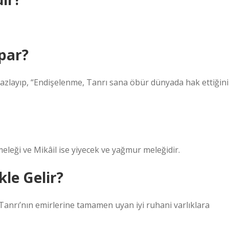
par?
sıvazlayıp, “Endişelenme, Tanrı sana öbür dünyada hak ettiğini
 meleği ve Mikâil ise yiyecek ve yağmur meleğidir.
le Gelir?
anrı’nın emirlerine tamamen uyan iyi ruhani varlıklara