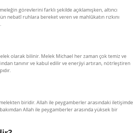
meleğin görevlerini farklı şekilde açıklamışken, altıncı
bütün nebatî ruhlara bereket veren ve mahlûkatın rızkını
.
 melek olarak bilinir. Melek Michael her zaman çok temiz ve
ından tanınır ve kabul edilir ve enerjiyi artıran, nötrleştiren
pıdır.
 melekten biridir. Allah ile peygamberler arasındaki iletişimde
 bakımdan Allah ile peygamberler arasında yüksek bir
ir?