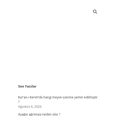
Sidebar
Son Yazılar
ilbet giriş
Kur’an-ı Kerim’de hangi meyve üzerine yemin edilmiştir
?
Ağustos 6, 2026
Ayağın ağrıması neden olur ?