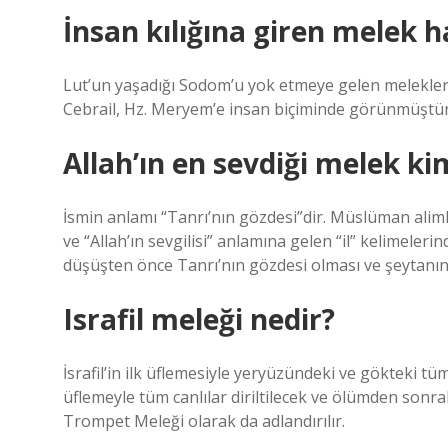
İnsan kılığına giren melek h
Lut’un yaşadığı Sodom’u yok etmeye gelen melekler
Cebrail, Hz. Meryem’e insan biçiminde görünmüştür
Allah’ın en sevdiği melek ki
İsmin anlamı “Tanrı’nın gözdesi”dir. Müslüman alimle
ve “Allah’ın sevgilisi” anlamına gelen “il” kelimele
düşüşten önce Tanrı’nın gözdesi olması ve şeytanın
Israfil meleği nedir?
İsrafil’in ilk üflemesiyle yeryüzündeki ve gökteki tüm
üflemeyle tüm canlılar diriltilecek ve ölümden sonraki
Trompet Meleği olarak da adlandırılır.