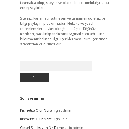
taşımakta olup, siteye üye olarak bu sorumluluğu kabul
etmiş sayılırlar.
Sitemiz, kar amacı gütmeyen ve tamamen ücretsiz bir
bilgi paylaşım platformudur. Hukuka ve yasal
düzenlemelere aykırı olduğunu düşündüğünüz
içerikleri,
backlinkpanelicomtr@gmail.com
adresine
bildirmeniz halinde, ilgili içerikler yasal süre içerisinde
sitemizden kaldırılacaktır.
Arama
Son yorumlar
Kismetse Olur Nereli
için
admin
Kismetse Olur Nereli
için
Reis
Cinsel Seleksiyon Ne Demek
için
admin