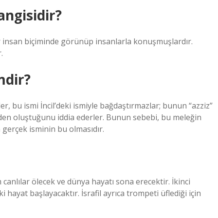
angisidir?
 insan biçiminde görünüp insanlarla konuşmuşlardır.
.
mdir?
r, bu ismi İncil’deki ismiyle bağdaştırmazlar; bunun “azziz”
rinden oluştuğunu iddia ederler. Bunun sebebi, bu meleğin
 gerçek isminin bu olmasıdır.
 canlılar ölecek ve dünya hayatı sona erecektir. İkinci
 hayat başlayacaktır. İsrafil ayrıca trompeti üflediği için