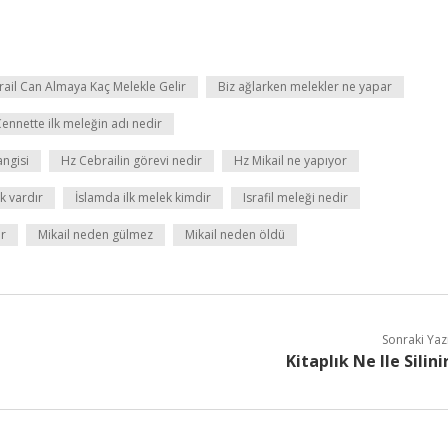
rail Can Almaya Kaç Melekle Gelir
Biz ağlarken melekler ne yapar
ennette ilk meleğin adı nedir
angisi
Hz Cebrailin görevi nedir
Hz Mikail ne yapıyor
k vardır
İslamda ilk melek kimdir
Israfil meleği nedir
ir
Mikail neden gülmez
Mikail neden öldü
Sonraki Yaz
Kitaplık Ne Ile Silini