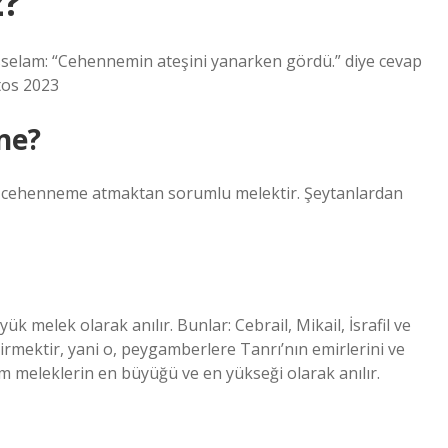
z?
isselam: “Cehennemin ateşini yanarken gördü.” diye cevap
tos 2023
ne?
ı cehenneme atmaktan sorumlu melektir. Şeytanlardan
melek olarak anılır. Bunlar: Cebrail, Mikail, İsrafil ve
tirmektir, yani o, peygamberlere Tanrı’nın emirlerini ve
 tüm meleklerin en büyüğü ve en yükseği olarak anılır.