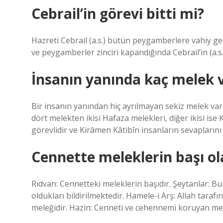
Cebrail’in görevi bitti mi?
Hazreti Cebrail (a.s.) bütün peygamberlere vahiy get
ve peygamberler zinciri kapandığında Cebrail’in (a.
İnsanın yanında kaç melek 
Bir insanın yanından hiç ayrılmayan sekiz melek va
dört melekten ikisi Hafaza melekleri, diğer ikisi is
görevlidir ve Kirâmen Kâtibîn insanların sevaplarını
Cennette meleklerin başı o
Rıdvan: Cennetteki meleklerin başıdır. Şeytanlar: 
oldukları bildirilmektedir. Hamele-i Arş: Allah taraf
meleğidir. Hazin: Cenneti ve cehennemi koruyan me