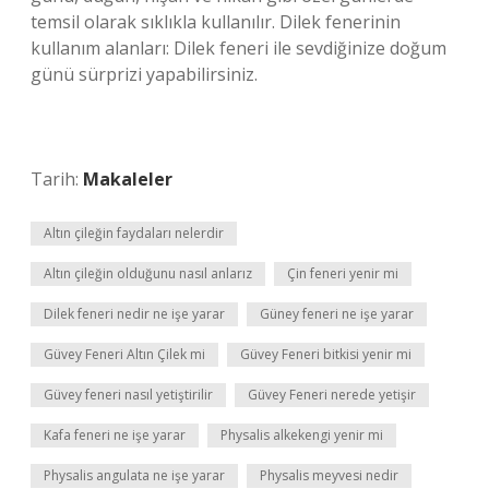
temsil olarak sıklıkla kullanılır. Dilek fenerinin
kullanım alanları: Dilek feneri ile sevdiğinize doğum
günü sürprizi yapabilirsiniz.
Tarih:
Makaleler
Altın çileğin faydaları nelerdir
Altın çileğin olduğunu nasıl anlarız
Çin feneri yenir mi
Dilek feneri nedir ne işe yarar
Güney feneri ne işe yarar
Güvey Feneri Altın Çilek mi
Güvey Feneri bitkisi yenir mi
Güvey feneri nasıl yetiştirilir
Güvey Feneri nerede yetişir
Kafa feneri ne işe yarar
Physalis alkekengi yenir mi
Physalis angulata ne işe yarar
Physalis meyvesi nedir