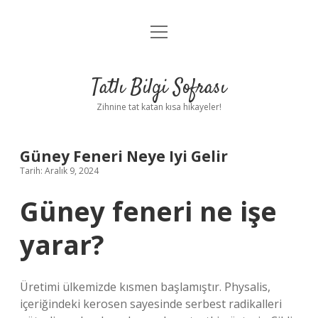
menüyü
Anasayfa
aç
Gizlilik Politikası
Tatlı Bilgi Sofrası
Yasal Uyarı
Zihnine tat katan kısa hikayeler!
Hakkımızda
Güney Feneri Neye Iyi Gelir
Tarih: Aralık 9, 2024
Güney feneri ne işe
yarar?
Üretimi ülkemizde kısmen başlamıştır. Physalis,
içeriğindeki kerosen sayesinde serbest radikalleri