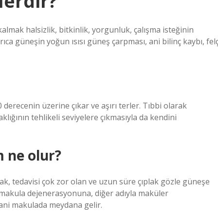
lerdir?
mak halsizlik, bitkinlik, yorgunluk, çalışma isteğinin
rıca güneşin yoğun ısısı güneş çarpması, ani bilinç kaybı, felç
 derecenin üzerine çıkar ve aşırı terler. Tıbbi olarak
lığının tehlikeli seviyelere çıkmasıyla da kendini
 ne olur?
k, tedavisi çok zor olan ve uzun süre çıplak gözle güneşe
n makula dejenerasyonuna, diğer adıyla maküler
yani makulada meydana gelir.