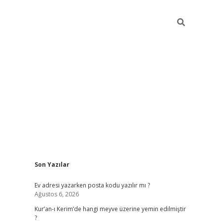
Sidebar
Son Yazılar
ilbet giriş
Ev adresi yazarken posta kodu yazılır mı ?
Ağustos 6, 2026
Kur’an-ı Kerim’de hangi meyve üzerine yemin edilmiştir
?