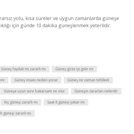
ararsız yolu, kısa süreler ve uygun zamanlarda güneşe
ıklığı için günde 10 dakika güneşlenmek yeterlidir.
Güneş faydalı mı zararlı mı
Güneş göze iyi gelir mi
rir
Güneş insanı neden yorar
Güneş ne zaman tehlikeli
Güneşe uzun süre bakarsam ne olur
Güneşin zararları nelerdir
Kış güneşi zararlı mı
Saat 6 güneşi yakar mı
h güneşi zararlı mı