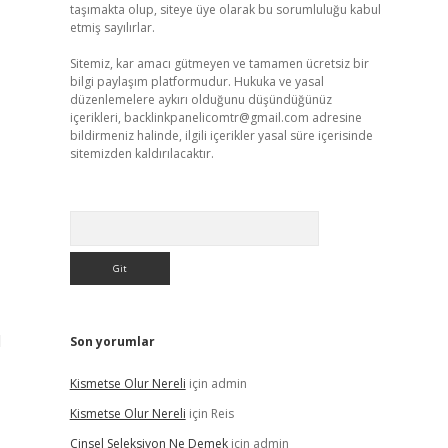
taşımakta olup, siteye üye olarak bu sorumluluğu kabul
etmiş sayılırlar.
Sitemiz, kar amacı gütmeyen ve tamamen ücretsiz bir
bilgi paylaşım platformudur. Hukuka ve yasal
düzenlemelere aykırı olduğunu düşündüğünüz
içerikleri,
backlinkpanelicomtr@gmail.com
adresine
bildirmeniz halinde, ilgili içerikler yasal süre içerisinde
sitemizden kaldırılacaktır.
Arama
l
Son yorumlar
Kismetse Olur Nereli
için
admin
Kismetse Olur Nereli
için
Reis
Cinsel Seleksiyon Ne Demek
için
admin