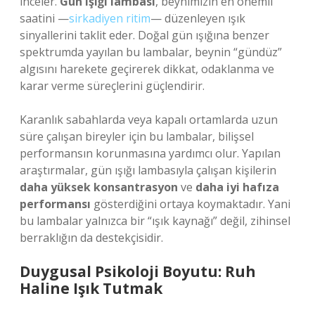
inceler.
Gün ışığı lambası
, beynimizin en önemli
saatini —
sirkadiyen ritim
— düzenleyen ışık
sinyallerini taklit eder. Doğal gün ışığına benzer
spektrumda yayılan bu lambalar, beynin “gündüz”
algısını harekete geçirerek dikkat, odaklanma ve
karar verme süreçlerini güçlendirir.
Karanlık sabahlarda veya kapalı ortamlarda uzun
süre çalışan bireyler için bu lambalar, bilişsel
performansın korunmasına yardımcı olur. Yapılan
araştırmalar, gün ışığı lambasıyla çalışan kişilerin
daha yüksek konsantrasyon
ve
daha iyi hafıza
performansı
gösterdiğini ortaya koymaktadır. Yani
bu lambalar yalnızca bir “ışık kaynağı” değil, zihinsel
berraklığın da destekçisidir.
Duygusal Psikoloji Boyutu: Ruh
Haline Işık Tutmak