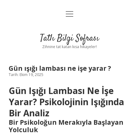
menüyü
Anasayfa
aç
Gizlilik Politikası
Tatlı Bilgi Sofrası
Yasal Uyarı
Zihnine tat katan kısa hikayeler!
Hakkımızda
Gün ışığı lambası ne işe yarar ?
Tarih: Ekim 19, 2025
Gün Işığı Lambası Ne İşe
Yarar? Psikolojinin Işığında
Bir Analiz
Bir Psikoloğun Merakıyla Başlayan
Yolculuk