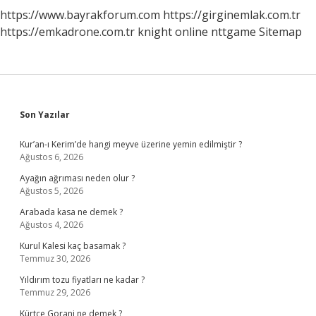
https://www.bayrakforum.com
https://girginemlak.com.tr
https://emkadrone.com.tr
knight online
nttgame
Sitemap
Sidebar
Son Yazılar
Kur’an-ı Kerim’de hangi meyve üzerine yemin edilmiştir ?
Ağustos 6, 2026
Ayağın ağrıması neden olur ?
Ağustos 5, 2026
Arabada kasa ne demek ?
Ağustos 4, 2026
Kurul Kalesi kaç basamak ?
Temmuz 30, 2026
Yıldırım tozu fiyatları ne kadar ?
Temmuz 29, 2026
Kürtçe Gorani ne demek ?