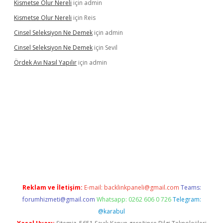
Kismetse Olur Nereli
için
admin
Kismetse Olur Nereli
için
Reis
Cinsel Seleksiyon Ne Demek
için
admin
Cinsel Seleksiyon Ne Demek
için
Sevil
Ördek Avı Nasıl Yapılır
için
admin
ş
Reklam ve İletişim:
E-mail:
backlinkpaneli@gmail.com
Teams:
forumhizmeti@gmail.com
Whatsapp: 0262 606 0 726
Telegram:
@karabul