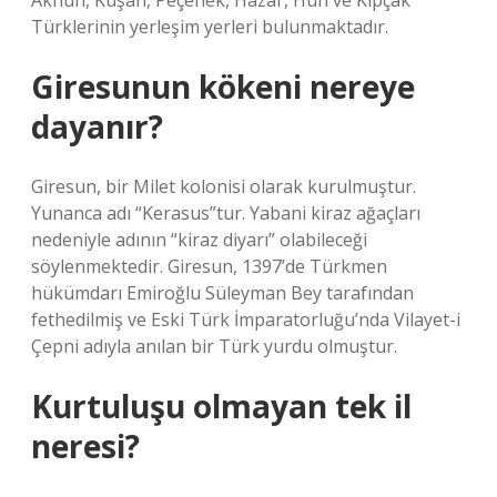
Akhun, Kuşan, Peçenek, Hazar, Hun ve Kıpçak
Türklerinin yerleşim yerleri bulunmaktadır.
Giresunun kökeni nereye
dayanır?
Giresun, bir Milet kolonisi olarak kurulmuştur.
Yunanca adı “Kerasus”tur. Yabani kiraz ağaçları
nedeniyle adının “kiraz diyarı” olabileceği
söylenmektedir. Giresun, 1397’de Türkmen
hükümdarı Emiroğlu Süleyman Bey tarafından
fethedilmiş ve Eski Türk İmparatorluğu’nda Vilayet-i
Çepni adıyla anılan bir Türk yurdu olmuştur.
Kurtuluşu olmayan tek il
neresi?