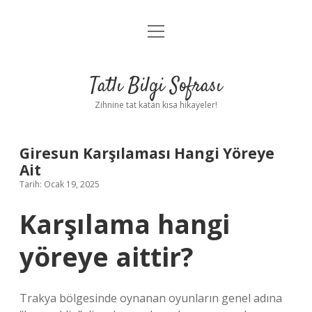
menüyü
Anasayfa
aç
Gizlilik Politikası
Tatlı Bilgi Sofrası
Yasal Uyarı
Zihnine tat katan kısa hikayeler!
Hakkımızda
Giresun Karşılaması Hangi Yöreye
Ait
Tarih: Ocak 19, 2025
Karşılama hangi
yöreye aittir?
Trakya bölgesinde oynanan oyunların genel adına