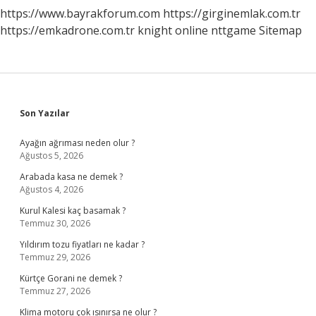
https://www.bayrakforum.com
https://girginemlak.com.tr
https://emkadrone.com.tr
knight online
nttgame
Sitemap
Sidebar
Son Yazılar
Ayağın ağrıması neden olur ?
Ağustos 5, 2026
Arabada kasa ne demek ?
Ağustos 4, 2026
Kurul Kalesi kaç basamak ?
Temmuz 30, 2026
Yıldırım tozu fiyatları ne kadar ?
Temmuz 29, 2026
Kürtçe Gorani ne demek ?
Temmuz 27, 2026
Klima motoru çok ısınırsa ne olur ?