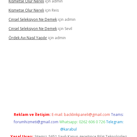
Kismetse Olur Nereli
için
admin
Kismetse Olur Nereli
için
Reis
Cinsel Seleksiyon Ne Demek
için
admin
Cinsel Seleksiyon Ne Demek
için
Sevil
Ördek Avı Nasıl Yapılır
için
admin
ş
Reklam ve İletişim:
E-mail:
backlinkpaneli@gmail.com
Teams:
forumhizmeti@gmail.com
Whatsapp: 0262 606 0 726
Telegram:
@karabul
Yasal Uyarı:
Sitemiz, 5651 Sayılı Kanun gereğince Bilgi Teknolojileri