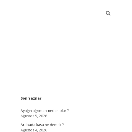
Sidebar
Son Yazılar
ilbet giriş
Ayağın ağrıması neden olur ?
Ağustos 5, 2026
Arabada kasa ne demek ?
Ağustos 4, 2026