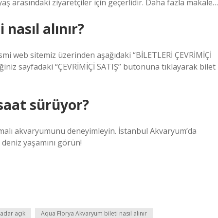
64 yaş arasındaki ziyaretçiler için geçerlidir. Daha fazla makale…
nasıl alınır?
resmi web sitemiz üzerinden aşağıdaki “BİLETLERİ ÇEVRİMİÇİ
iğiniz sayfadaki “ÇEVRİMİÇİ SATIŞ” butonuna tıklayarak bilet
saat sürüyor?
temalı akvaryumunu deneyimleyin. İstanbul Akvaryum’da
deniz yaşamını görün!
adar açık
Aqua Florya Akvaryum bileti nasıl alınır