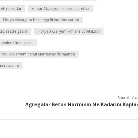
reti ne kadar
Emaar Akvaryum kimlere ücretsiz
Florya Akvaryum bilet engelli indirimi var mı
aç saatte gezilir
Florya Akvaryum kimlere ücretsizdir
menlere ücretsiz mi
tanbul Akvaryum hangi Marmaray durağında
 ücretsiz mi
Sonraki Yaz
Agregalar Beton Hacminin Ne Kadarını Kapla