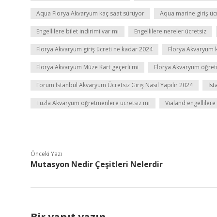
Aqua Florya Akvaryum kaç saat sürüyor
Aqua marine giriş üc
Engellilere bilet indirimi var mı
Engellilere nereler ücretsiz
Florya Akvaryum giriş ücreti ne kadar 2024
Florya Akvaryum k
Florya Akvaryum Müze Kart geçerli mi
Florya Akvaryum öğret
Forum İstanbul Akvaryum Ücretsiz Giriş Nasıl Yapılır 2024
İs
Tuzla Akvaryum öğretmenlere ücretsiz mi
Vialand engellilere
Önceki Yazı
Mutasyon Nedir Çeşitleri Nelerdir