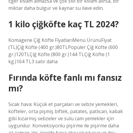
Eğer kıvam almazsa ve çok sıvı bir kıvam alırsa, bir
miktar daha bulgur ve kaynar su ilave edin.
1 kilo çiğköfte kaç TL 2024?
Komagene Çiğ Köfte FiyatlarıMenü ÜrünüFiyat
(TL)Çiğ Köfte (400 gr.)80TLPopüler Çiğ Köfte (600
gr.)120TLÇiğ Köfte (800 gr.)144 TLÇiğ Köfte (1
kg.)164 TL3 satır daha
Fırında köfte fanlı mı fansız
mı?
Sıcak hava: Küçük et parçaları ve sebze yemekleri,
köfteler, orta pişmiş biftek, patates, patlıcan, kabak
gibi kızarmış sebzeler ve sulu cam yemekler için
uygundur. Konveksiyonlu pişirme ile pişirme daha
az zaman alır, içeride hava akışı oluşturur ve dışı