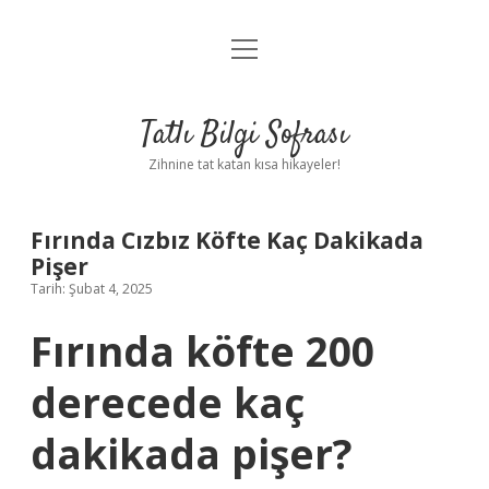
menüyü
Anasayfa
aç
Gizlilik Politikası
Tatlı Bilgi Sofrası
Yasal Uyarı
Zihnine tat katan kısa hikayeler!
Hakkımızda
Fırında Cızbız Köfte Kaç Dakikada
Pişer
Tarih: Şubat 4, 2025
Fırında köfte 200
derecede kaç
dakikada pişer?