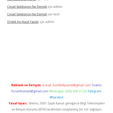
Cinsel Seleksiyon Ne Demek
için
admin
Cinsel Seleksiyon Ne Demek
için
Sevil
Ördek Avı Nasıl Yapılır
için
admin
ş
Reklam ve İletişim:
E-mail:
backlinkpaneli@gmail.com
Teams:
forumhizmeti@gmail.com
Whatsapp: 0262 606 0 726
Telegram:
@karabul
Yasal Uyarı:
Sitemiz, 5651 Sayılı Kanun gereğince Bilgi Teknolojileri
ve İletişim Kurumu (BTK) tarafından onaylanmış bir Yer Sağlayıcı