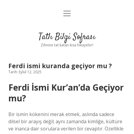
menüyü
Anasayfa
aç
Gizlilik Politikası
Tatlı Bilgi Sofrası
Yasal Uyarı
Zihnine tat katan kısa hikayeler!
Hakkımızda
Ferdi ismi kuranda geçiyor mu ?
Tarih: Eylül 12, 2025
Ferdi İsmi Kur’an’da Geçiyor
mu?
Bir ismin kökenini merak etmek, aslında sadece
dilsel bir arayış değil; aynı zamanda kimliğe, kültüre
ve inanca dair sorulara verilen bir cevaptır. Özellikle