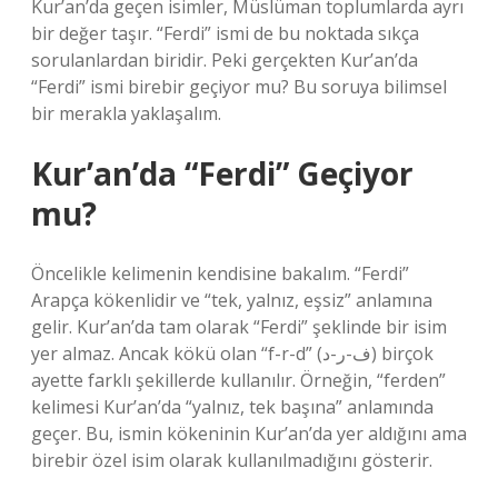
Kur’an’da geçen isimler, Müslüman toplumlarda ayrı
bir değer taşır. “Ferdi” ismi de bu noktada sıkça
sorulanlardan biridir. Peki gerçekten Kur’an’da
“Ferdi” ismi birebir geçiyor mu? Bu soruya bilimsel
bir merakla yaklaşalım.
Kur’an’da “Ferdi” Geçiyor
mu?
Öncelikle kelimenin kendisine bakalım. “Ferdi”
Arapça kökenlidir ve “tek, yalnız, eşsiz” anlamına
gelir. Kur’an’da tam olarak “Ferdi” şeklinde bir isim
yer almaz. Ancak kökü olan “f-r-d” (ف-ر-د) birçok
ayette farklı şekillerde kullanılır. Örneğin, “ferden”
kelimesi Kur’an’da “yalnız, tek başına” anlamında
geçer. Bu, ismin kökeninin Kur’an’da yer aldığını ama
birebir özel isim olarak kullanılmadığını gösterir.