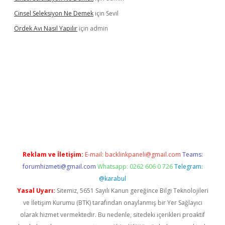
Cinsel Seleksiyon Ne Demek
için
Sevil
Ördek Avı Nasıl Yapılır
için
admin
giriş
Reklam ve İletişim:
E-mail:
backlinkpaneli@gmail.com
Teams:
forumhizmeti@gmail.com
Whatsapp: 0262 606 0 726
Telegram:
@karabul
Yasal Uyarı:
Sitemiz, 5651 Sayılı Kanun gereğince Bilgi Teknolojileri
ve İletişim Kurumu (BTK) tarafından onaylanmış bir Yer Sağlayıcı
olarak hizmet vermektedir. Bu nedenle, sitedeki içerikleri proaktif