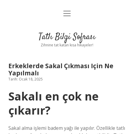
menüyü
Anasayfa
aç
Gizlilik Politikası
Tatlı Bilgi Sofrası
Yasal Uyarı
Zihnine tat katan kısa hikayeler!
Hakkımızda
Erkeklerde Sakal Çıkması Için Ne
Yapılmalı
Tarih: Ocak 18, 2025
Sakalı en çok ne
çıkarır?
Sakal alma işlemi badem yağı ile yapılır. Özellikle tatlı