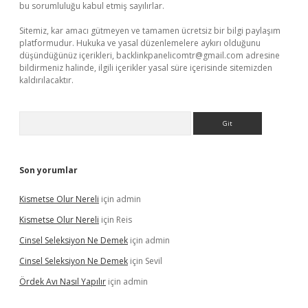
bu sorumluluğu kabul etmiş sayılırlar.
Sitemiz, kar amacı gütmeyen ve tamamen ücretsiz bir bilgi paylaşım
platformudur. Hukuka ve yasal düzenlemelere aykırı olduğunu
düşündüğünüz içerikleri,
backlinkpanelicomtr@gmail.com
adresine
bildirmeniz halinde, ilgili içerikler yasal süre içerisinde sitemizden
kaldırılacaktır.
Arama
Son yorumlar
Kismetse Olur Nereli
için
admin
Kismetse Olur Nereli
için
Reis
Cinsel Seleksiyon Ne Demek
için
admin
Cinsel Seleksiyon Ne Demek
için
Sevil
Ördek Avı Nasıl Yapılır
için
admin