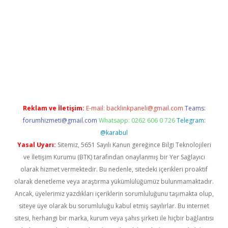
riş
Reklam ve İletişim:
E-mail:
backlinkpaneli@gmail.com
Teams:
forumhizmeti@gmail.com
Whatsapp: 0262 606 0 726
Telegram:
@karabul
Yasal Uyarı:
Sitemiz, 5651 Sayılı Kanun gereğince Bilgi Teknolojileri
ve İletişim Kurumu (BTK) tarafından onaylanmış bir Yer Sağlayıcı
olarak hizmet vermektedir. Bu nedenle, sitedeki içerikleri proaktif
olarak denetleme veya araştırma yükümlülüğümüz bulunmamaktadır.
Ancak, üyelerimiz yazdıkları içeriklerin sorumluluğunu taşımakta olup,
siteye üye olarak bu sorumluluğu kabul etmiş sayılırlar. Bu internet
sitesi, herhangi bir marka, kurum veya şahıs şirketi ile hiçbir bağlantısı