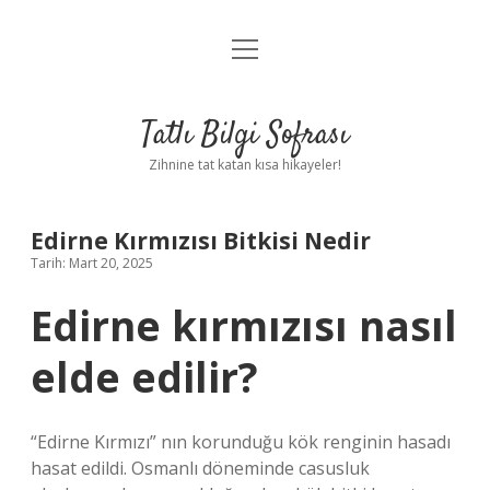
menüyü
Anasayfa
aç
Gizlilik Politikası
Tatlı Bilgi Sofrası
Yasal Uyarı
Zihnine tat katan kısa hikayeler!
Hakkımızda
Edirne Kırmızısı Bitkisi Nedir
Tarih: Mart 20, 2025
Edirne kırmızısı nasıl
elde edilir?
“Edirne Kırmızı” nın korunduğu kök renginin hasadı
hasat edildi. Osmanlı döneminde casusluk