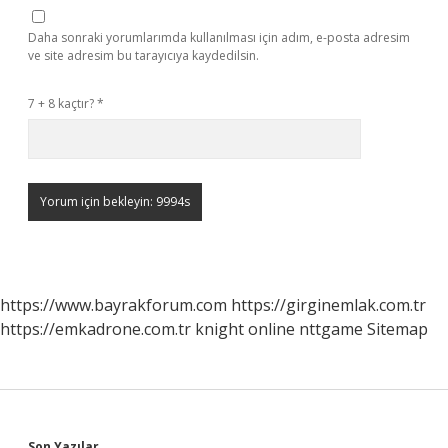
Daha sonraki yorumlarımda kullanılması için adım, e-posta adresim
ve site adresim bu tarayıcıya kaydedilsin.
7 + 8 kaçtır?
*
https://www.bayrakforum.com
https://girginemlak.com.tr
https://emkadrone.com.tr
knight online
nttgame
Sitemap
Son Yazılar