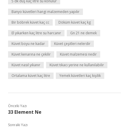
5 dk duş kaç litre su konulur
Banyo küvetleri hangi malzemeden yapılır
Bir böbrek küvet kaç cc
Döküm küvet kaç kg
El yıkarken kaç litre su harcanır
Gn 21 ne demek
Küvet boyu ne kadar
Küvet çeşitleri nelerdir
Küvet kenarına ne çekilir
Küvet malzemesi nedir
Küvet nasıl yıkanır
Küvet tıkacı yerine ne kullanılabilir
Ortalama küvet kaç litre
Yemek küvetleri kaç kişilik
Önceki Yazı
33 Element Ne
Sonraki Yazı