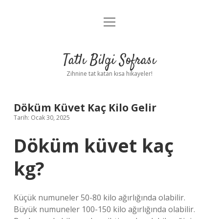
menüyü
Anasayfa
aç
Gizlilik Politikası
Tatlı Bilgi Sofrası
Yasal Uyarı
Zihnine tat katan kısa hikayeler!
Hakkımızda
Döküm Küvet Kaç Kilo Gelir
Tarih: Ocak 30, 2025
Döküm küvet kaç
kg?
Küçük numuneler 50-80 kilo ağırlığında olabilir.
Büyük numuneler 100-150 kilo ağırlığında olabilir.