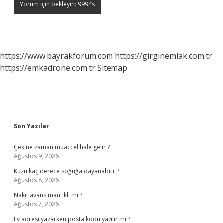
https://www.bayrakforum.com
https://girginemlak.com.tr
https://emkadrone.com.tr
Sitemap
Sidebar
Son Yazılar
Çek ne zaman muaccel hale gelir ?
Ağustos 9, 2026
Kuzu kaç derece soğuğa dayanabilir ?
Ağustos 8, 2026
Nakit avans mantıklı mı ?
Ağustos 7, 2026
Ev adresi yazarken posta kodu yazılır mı ?