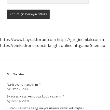
https://www.bayrakforum.com
https://girginemlak.com.tr
https://emkadrone.com.tr
knight online
nttgame
Sitemap
Sidebar
Son Yazılar
Nakit avans mantıklı mı ?
Ağustos 7, 2026
Ev adresi yazarken posta kodu yazılır mı ?
Ağustos 6, 2026
Kur’an-ı Kerim’de hangi meyve üzerine yemin edilmiştir ?