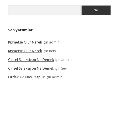
Arama
Son yorumlar
Kismetse Olur Nereli
için
admin
Kismetse Olur Nereli
için
Reis
Cinsel Seleksiyon Ne Demek
için
admin
Cinsel Seleksiyon Ne Demek
için
Sevil
Ördek Avı Nasıl Yapılır
için
admin
lbet giriş