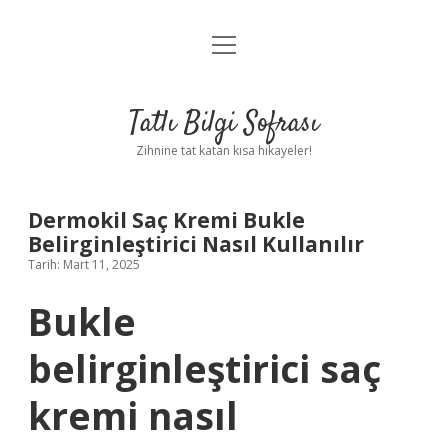
menüyü
Anasayfa
aç
Gizlilik Politikası
Tatlı Bilgi Sofrası
Yasal Uyarı
Zihnine tat katan kısa hikayeler!
Hakkımızda
Dermokil Saç Kremi Bukle
Belirginleştirici Nasıl Kullanılır
Tarih: Mart 11, 2025
Bukle
belirginleştirici saç
kremi nasıl