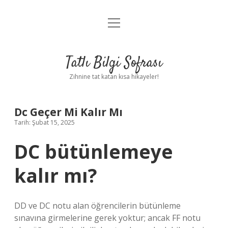
menüyü
Anasayfa
aç
Gizlilik Politikası
Tatlı Bilgi Sofrası
Yasal Uyarı
Zihnine tat katan kısa hikayeler!
Hakkımızda
Dc Geçer Mi Kalır Mı
Tarih: Şubat 15, 2025
DC bütünlemeye
kalır mı?
DD ve DC notu alan öğrencilerin bütünleme
sınavına girmelerine gerek yoktur; ancak FF notu