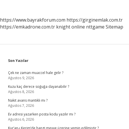
https://www.bayrakforum.com
https://girginemlak.com.tr
https://emkadrone.com.tr
knight online
nttgame
Sitemap
Sidebar
Son Yazılar
Çek ne zaman muaccel hale gelir ?
Ağustos 9, 2026
Kuzu kaç derece soğuğa dayanabilir ?
Ağustos 8, 2026
Nakit avans mantıklı mı ?
Ağustos 7, 2026
Ev adresi yazarken posta kodu yazılır mı ?
Ağustos 6, 2026
Kur’an-ı Kerim’de hangi meyve üzerine yemin edilmiştir ?