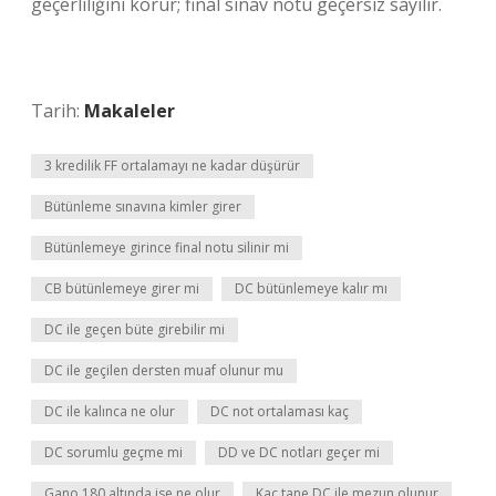
geçerliliğini korur; final sınav notu geçersiz sayılır.
Tarih:
Makaleler
3 kredilik FF ortalamayı ne kadar düşürür
Bütünleme sınavına kimler girer
Bütünlemeye girince final notu silinir mi
CB bütünlemeye girer mi
DC bütünlemeye kalır mı
DC ile geçen büte girebilir mi
DC ile geçilen dersten muaf olunur mu
DC ile kalınca ne olur
DC not ortalaması kaç
DC sorumlu geçme mi
DD ve DC notları geçer mi
Gano 180 altında ise ne olur
Kaç tane DC ile mezun olunur