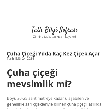
menüyü
Anasayfa
aç
Gizlilik Politikası
Tatlı Bilgi Sofrası
Yasal Uyarı
Zihnine tat katan kısa hikayeler!
Hakkımızda
Çuha Çiçeği Yılda Kaç Kez Çiçek Açar
Tarih: Eylül 24, 2024
Çuha çiçeği
mevsimlik mi?
Boyu 20-25 santimetreye kadar ulaşabilen ve
genellikle sarı çiçekleriyle bilinen çuha çiçeği, aslında