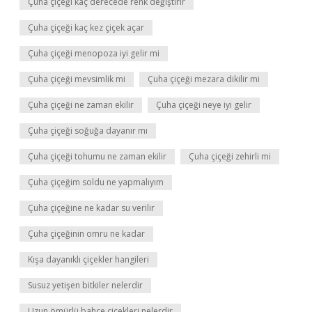
Çuha çiçeği kaç derecede renk değiştirir
Çuha çiçeği kaç kez çiçek açar
Çuha çiçeği menopoza iyi gelir mi
Çuha çiçeği mevsimlik mi
Çuha çiçeği mezara dikilir mi
Çuha çiçeği ne zaman ekilir
Çuha çiçeği neye iyi gelir
Çuha çiçeği soğuğa dayanır mı
Çuha çiçeği tohumu ne zaman ekilir
Çuha çiçeği zehirli mi
Çuha çiçeğim soldu ne yapmalıyım
Çuha çiçeğine ne kadar su verilir
Çuha çiçeğinin omru ne kadar
Kışa dayanıklı çiçekler hangileri
Susuz yetişen bitkiler nelerdir
Uzun ömürlü bahçe çiçekleri nelerdir