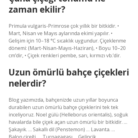
zaman ekilir?
Primula vulgaris-Primrose çok yıllık bir bitkidir. •
Mart, Nisan ve Mayıs aylarında ekimi yapılır. •
Gelişim için 10–18 °C sıcaklık uygundur. Çiçeklenme
dönemi: (Mart-Nisan-Mayıs-Haziran), • Boyu 10–20
cm’dir, • Çiçek renkleri pembe, sarı, kırmızı vb.’dir.
Uzun ömürlü bahçe çiçekleri
nelerdir?
Blog yazımızda, bahçenizde uzun yıllar boyunca
durabilen uzun ömürlü bahçe çiçeklerini tek tek
inceliyoruz. Noel gülü (Helleborus orientalis), soğuk
havalarda bile çiçek açan uzun ömürlü bir bitkidir. …
Şakayık. … Sakallı dil (Penstemon) … Lavanta. …
Balon çiçeği. … Turnagagası … Gelincik. …