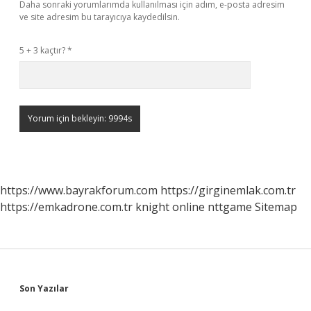
Daha sonraki yorumlarımda kullanılması için adım, e-posta adresim
ve site adresim bu tarayıcıya kaydedilsin.
5 + 3 kaçtır?
*
https://www.bayrakforum.com
https://girginemlak.com.tr
https://emkadrone.com.tr
knight online
nttgame
Sitemap
Sidebar
Son Yazılar