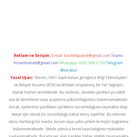
giriş
Reklam ve İletişim:
E-mail:
backlinkpaneli@gmail.com
Teams:
forumhizmeti@gmail.com
Whatsapp: 0262 606 0 726
Telegram:
@karabul
Yasal Uyarı:
Sitemiz, 5651 Sayılı Kanun gereğince Bilgi Teknolojileri
ve İletişim Kurumu (BTK) tarafından onaylanmış bir Yer Sağlayıcı
olarak hizmet vermektedir. Bu nedenle, sitedeki içerikleri proaktif
olarak denetleme veya araştırma yükümlülüğümüz bulunmamaktadır.
Ancak, üyelerimiz yazdıkları içeriklerin sorumluluğunu taşımakta olup,
siteye üye olarak bu sorumluluğu kabul etmiş sayılırlar. Bu internet
sitesi, herhangi bir marka, kurum veya şahıs şirketi ile hiçbir bağlantısı
bulunmamaktadır. Sitede yalnızca kendi hazırladığımız makaleler
paylaşılmaktadır. Burada yer alan içerikler haber niteliği taşımamakta