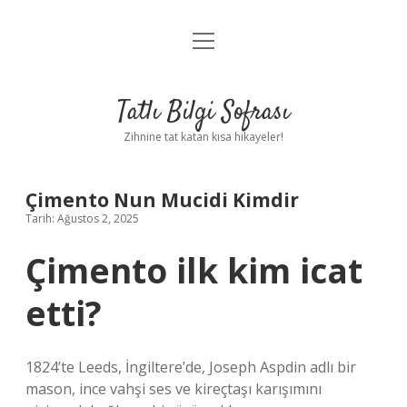
menüyü
Anasayfa
aç
Gizlilik Politikası
Tatlı Bilgi Sofrası
Yasal Uyarı
Zihnine tat katan kısa hikayeler!
Hakkımızda
Çimento Nun Mucidi Kimdir
Tarih: Ağustos 2, 2025
Çimento ilk kim icat
etti?
1824’te Leeds, İngiltere’de, Joseph Aspdin adlı bir
mason, ince vahşi ses ve kireçtaşı karışımını