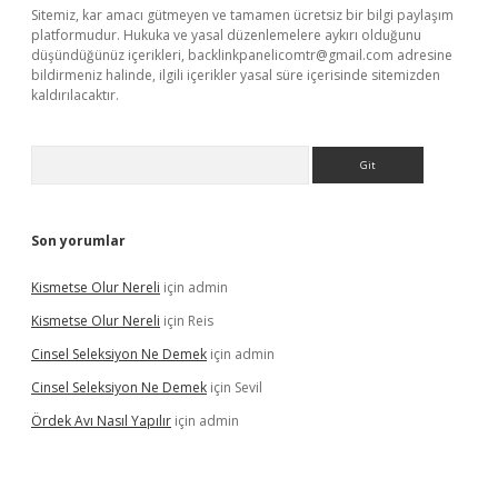
Sitemiz, kar amacı gütmeyen ve tamamen ücretsiz bir bilgi paylaşım
platformudur. Hukuka ve yasal düzenlemelere aykırı olduğunu
düşündüğünüz içerikleri,
backlinkpanelicomtr@gmail.com
adresine
bildirmeniz halinde, ilgili içerikler yasal süre içerisinde sitemizden
kaldırılacaktır.
Arama
Son yorumlar
Kismetse Olur Nereli
için
admin
Kismetse Olur Nereli
için
Reis
Cinsel Seleksiyon Ne Demek
için
admin
Cinsel Seleksiyon Ne Demek
için
Sevil
Ördek Avı Nasıl Yapılır
için
admin