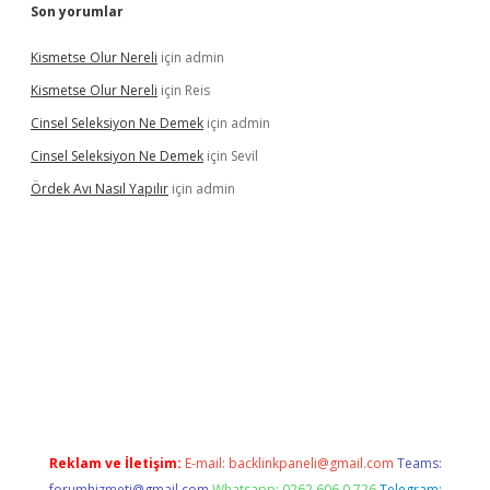
Son yorumlar
Kismetse Olur Nereli
için
admin
Kismetse Olur Nereli
için
Reis
Cinsel Seleksiyon Ne Demek
için
admin
Cinsel Seleksiyon Ne Demek
için
Sevil
Ördek Avı Nasıl Yapılır
için
admin
bet giriş
Reklam ve İletişim:
E-mail:
backlinkpaneli@gmail.com
Teams:
forumhizmeti@gmail.com
Whatsapp: 0262 606 0 726
Telegram: