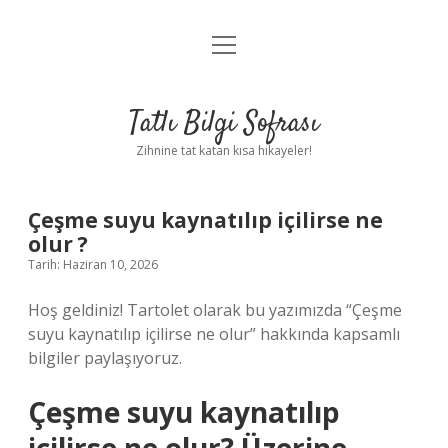
menüyü
Anasayfa
aç
Gizlilik Politikası
Tatlı Bilgi Sofrası
Yasal Uyarı
Zihnine tat katan kısa hikayeler!
Hakkımızda
Çeşme suyu kaynatılıp içilirse ne
olur ?
Tarih: Haziran 10, 2026
Hoş geldiniz! Tartolet olarak bu yazımızda “Çeşme
suyu kaynatılıp içilirse ne olur” hakkında kapsamlı
bilgiler paylaşıyoruz.
Çeşme suyu kaynatılıp