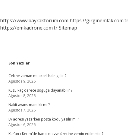
https://www.bayrakforum.com
https://girginemlak.com.tr
https://emkadrone.com.tr
Sitemap
Sidebar
Son Yazılar
Çek ne zaman muaccel hale gelir ?
Ağustos 9, 2026
Kuzu kaç derece soğuğa dayanabilir ?
Ağustos 8, 2026
Nakit avans mantıklı mı ?
Ağustos 7, 2026
Ev adresi yazarken posta kodu yazılır mı ?
Ağustos 6, 2026
Kur’an-ı Kerim’de hangi meyve üzerine yemin edilmiştir ?