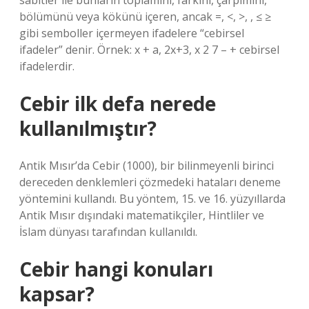
sabitler ile bunların toplamını, farkını, çarpımını,
bölümünü veya kökünü içeren, ancak =, <, >, , ≤ ≥
gibi semboller içermeyen ifadelere “cebirsel
ifadeler” denir. Örnek: x + a, 2x+3, x 2 7 – + cebirsel
ifadelerdir.
Cebir ilk defa nerede
kullanılmıştır?
Antik Mısır’da Cebir (1000), bir bilinmeyenli birinci
dereceden denklemleri çözmedeki hataları deneme
yöntemini kullandı. Bu yöntem, 15. ve 16. yüzyıllarda
Antik Mısır dışındaki matematikçiler, Hintliler ve
İslam dünyası tarafından kullanıldı.
Cebir hangi konuları
kapsar?