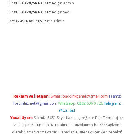
Cinsel Seleksiyon Ne Demek
için
admin
Cinsel Seleksiyon Ne Demek
için
Sevil
Ördek Avı Nasıl Yapılır
için
admin
ş
Reklam ve İletişim:
E-mail:
backlinkpaneli@gmail.com
Teams:
forumhizmeti@gmail.com
Whatsapp: 0262 606 0 726
Telegram:
@karabul
Yasal Uyarı:
Sitemiz, 5651 Sayılı Kanun gereğince Bilgi Teknolojileri
ve İletişim Kurumu (BTK) tarafından onaylanmış bir Yer Sağlayıcı
olarak hizmet vermektedir. Bu nedenle, sitedeki içerikleri proaktif