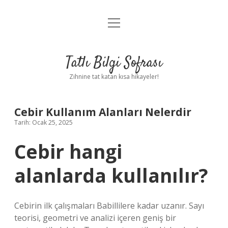
menüyü
Anasayfa
aç
Gizlilik Politikası
Tatlı Bilgi Sofrası
Yasal Uyarı
Zihnine tat katan kısa hikayeler!
Hakkımızda
Cebir Kullanım Alanları Nelerdir
Tarih: Ocak 25, 2025
Cebir hangi
alanlarda kullanılır?
Cebirin ilk çalışmaları Babillilere kadar uzanır. Sayı
teorisi, geometri ve analizi içeren geniş bir