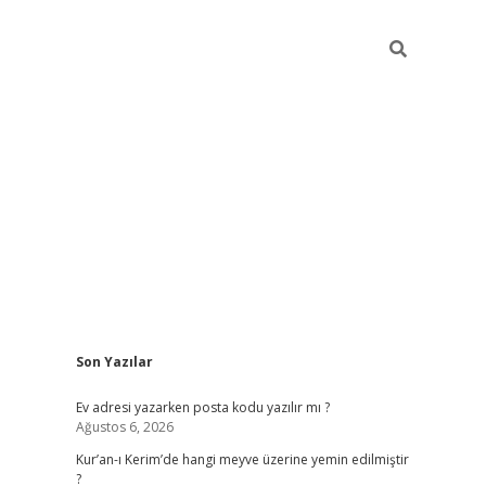
Sidebar
Son Yazılar
ilbet giriş
Ev adresi yazarken posta kodu yazılır mı ?
Ağustos 6, 2026
Kur’an-ı Kerim’de hangi meyve üzerine yemin edilmiştir
?