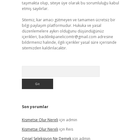
taşımakta olup, siteye üye olarak bu sorumluluğu kabul
etmiş sayılırlar.
Sitemiz, kar amacı gütmeyen ve tamamen ücretsiz bir
bilgi paylaşım platformudur. Hukuka ve yasal
düzenlemelere aykırı olduğunu düşündüğünüz
içerikleri,
backlinkpanelicomtr@gmail.com
adresine
bildirmeniz halinde, ilgili içerikler yasal süre içerisinde
sitemizden kaldırılacaktır.
Arama
Son yorumlar
Kismetse Olur Nereli
için
admin
Kismetse Olur Nereli
için
Reis
Cinsel Seleksiyon Ne Demek
için
admin