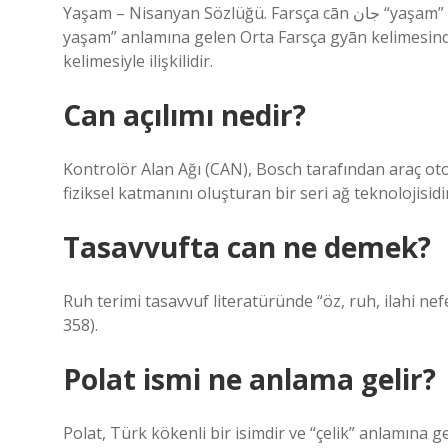
Yaşam – Nisanyan Sözlüğü. Farsça cān جان “yaşam” kelimesinden ödünç alınmış bir kelimedir. Bu kelime, “ruh,
yaşam” anlamına gelen Orta Farsça gyān kelimesinde
kelimesiyle ilişkilidir.
Can açılımı nedir?
Kontrolör Alan Ağı (CAN), Bosch tarafından araç o
fiziksel katmanını oluşturan bir seri ağ teknolojisidir
Tasavvufta can ne demek?
Ruh terimi tasavvuf literatüründe “öz, ruh, ilahi nef
358).
Polat ismi ne anlama gelir?
Polat, Türk kökenli bir isimdir ve “çelik” anlamına geli