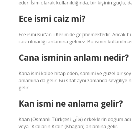
eder. İsim olarak kullanıldığında, bir kişinin güçlü,
Ece ismi caiz mi?
Ece ismi Kur’an-ı Kerim’de geçmemektedir. Ancak bu
caiz olmadığı anlamına gelmez. Bu ismin kullanılmasın
Cana isminin anlamı nedir?
Kana ismi kalbe hitap eden, samimi ve güzel bir şey
anlamına da gelir. Bu sıfat aynı zamanda sevgiliye hi
gelir.
Kan ismi ne anlama gelir?
Kaan (Osmanlı Türkçesi: قاآن) erkeklerin doğum adı ve soyadıdır. Türkçeden gelen Kaan ismi “Hanların Hanı”
veya “Kralların Kralı” (Khagan) anlamına gelir.