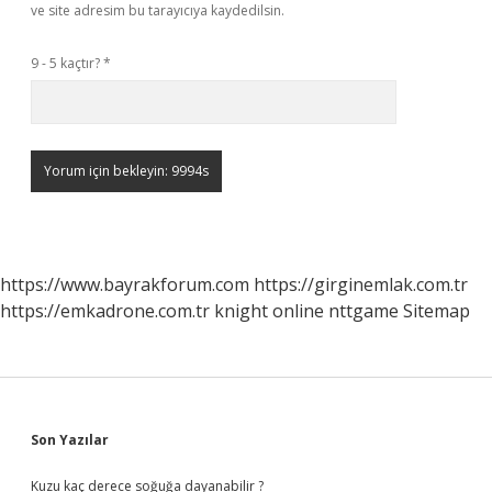
ve site adresim bu tarayıcıya kaydedilsin.
9 - 5 kaçtır?
*
https://www.bayrakforum.com
https://girginemlak.com.tr
https://emkadrone.com.tr
knight online
nttgame
Sitemap
Sidebar
Son Yazılar
Kuzu kaç derece soğuğa dayanabilir ?