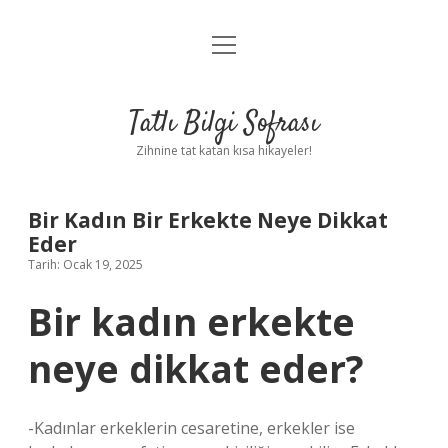
menüyü
Anasayfa
aç
Gizlilik Politikası
Tatlı Bilgi Sofrası
Yasal Uyarı
Zihnine tat katan kısa hikayeler!
Hakkımızda
Bir Kadın Bir Erkekte Neye Dikkat
Eder
Tarih: Ocak 19, 2025
Bir kadın erkekte
neye dikkat eder?
-Kadınlar erkeklerin cesaretine, erkekler ise