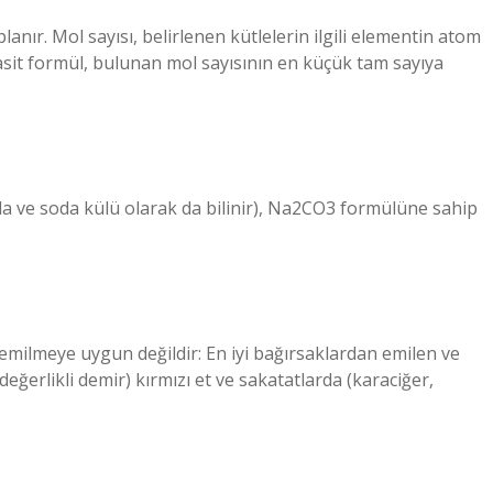
planır. Mol sayısı, belirlenen kütlelerin ilgili elementin atom
basit formül, bulunan mol sayısının en küçük tam sayıya
da ve soda külü olarak da bilinir), Na2CO3 formülüne sahip
 emilmeye uygun değildir: En iyi bağırsaklardan emilen ve
eğerlikli demir) kırmızı et ve sakatatlarda (karaciğer,