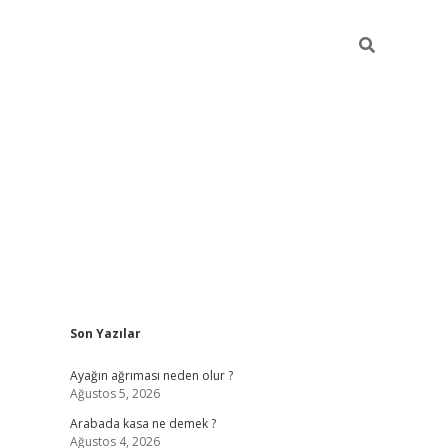
Sidebar
Son Yazılar
ilbet giriş
Ayağın ağrıması neden olur ?
Ağustos 5, 2026
Arabada kasa ne demek ?
Ağustos 4, 2026