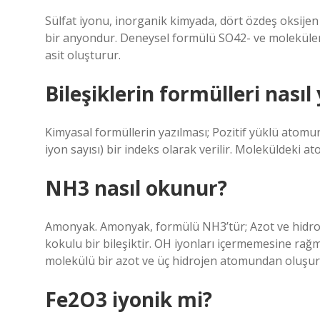
Sülfat iyonu, inorganik kimyada, dört özdeş oksijen
bir anyondur. Deneysel formülü SO42- ve moleküler ağ
asit oluşturur.
Bileşiklerin formülleri nasıl 
Kimyasal formüllerin yazılması; Pozitif yüklü atomu
iyon sayısı) bir indeks olarak verilir. Moleküldeki at
NH3 nasıl okunur?
Amonyak. Amonyak, formülü NH3’tür; Azot ve hidroje
kokulu bir bileşiktir. OH iyonları içermemesine rağm
molekülü bir azot ve üç hidrojen atomundan oluşur
Fe2O3 iyonik mi?