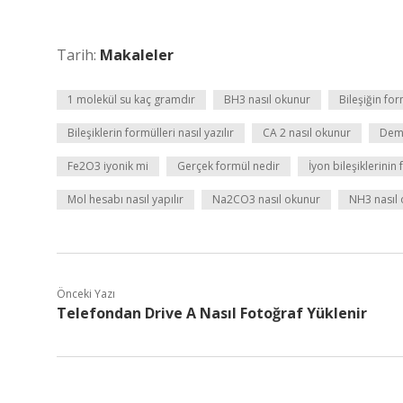
Tarih:
Makaleler
1 molekül su kaç gramdır
BH3 nasıl okunur
Bileşiğin fo
Bileşiklerin formülleri nasıl yazılır
CA 2 nasıl okunur
Demir
Fe2O3 iyonik mi
Gerçek formül nedir
İyon bileşiklerinin 
Mol hesabı nasıl yapılır
Na2CO3 nasıl okunur
NH3 nasıl
Önceki Yazı
Telefondan Drive A Nasıl Fotoğraf Yüklenir