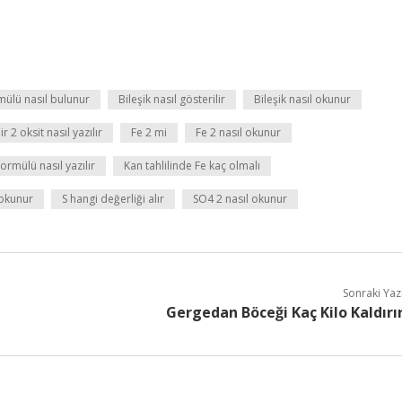
rmülü nasıl bulunur
Bileşik nasıl gösterilir
Bileşik nasıl okunur
 2 oksit nasıl yazılır
Fe 2 mi
Fe 2 nasıl okunur
formülü nasıl yazılır
Kan tahlilinde Fe kaç olmalı
 okunur
S hangi değerliği alır
SO4 2 nasıl okunur
Sonraki Yaz
Gergedan Böceği Kaç Kilo Kaldırı