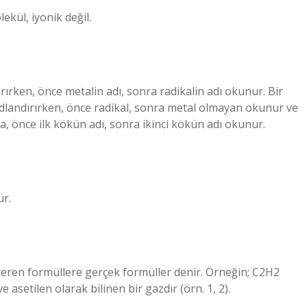
ekül, iyonik değil.
ırırken, önce metalin adı, sonra radikalin adı okunur. Bir
adlandırırken, önce radikal, sonra metal olmayan okunur ve
sa, önce ilk kökün adı, sonra ikinci kökün adı okunur.
ür.
steren formüllere gerçek formüller denir. Örneğin; C2H2
asetilen olarak bilinen bir gazdır (örn. 1, 2).