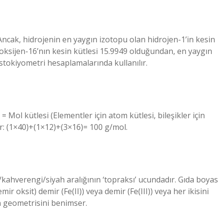
Ancak, hidrojenin en yaygın izotopu olan hidrojen-1’in kesin
 oksijen-16’nın kesin kütlesi 15.9949 olduğundan, en yaygın
stokiyometri hesaplamalarında kullanılır.
= Mol kütlesi (Elementler için atom kütlesi, bileşikler için
ır: (1×40)+(1×12)+(3×16)= 100 g/mol.
kahverengi/siyah aralığının ‘topraksı’ ucundadır. Gıda boyas
ir oksit) demir (Fe(II)) veya demir (Fe(III)) veya her ikisini
n geometrisini benimser.