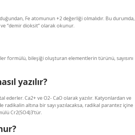
olduğundan, Fe atomunun +2 değerliği olmalıdır. Bu durumda,
r ve “demir dioksit” olarak okunur.
üler formülü, bileşiği oluşturan elementlerin türünü, sayısını
asıl yazılır?
 iptal ederler. Ca2+ ve O2- CaO olarak yazılır. Katyonlardan ve
 radikalin altına bir sayı yazılacaksa, radikal parantez içine
rmülü Cr2(SO4)3’tür.
nur?