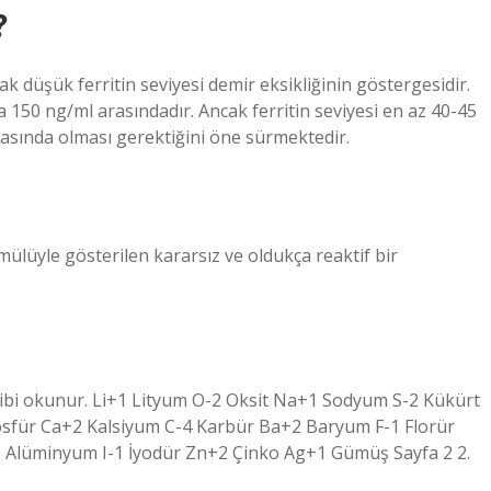
?
ak düşük ferritin seviyesi demir eksikliğinin göstergesidir.
 150 ng/ml arasındadır. Ancak ferritin seviyesi en az 40-45
rasında olması gerektiğini öne sürmektedir.
ülüyle gösterilen kararsız ve oldukça reaktif bir
 gibi okunur. Li+1 Lityum O-2 Oksit Na+1 Sodyum S-2 Kükürt
für Ca+2 Kalsiyum C-4 Karbür Ba+2 Baryum F-1 Florür
3 Alüminyum I-1 İyodür Zn+2 Çinko Ag+1 Gümüş Sayfa 2 2.