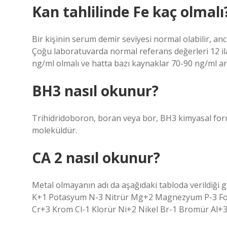
Kan tahlilinde Fe kaç olmalı
Bir kişinin serum demir seviyesi normal olabilir, anc
Çoğu laboratuvarda normal referans değerleri 12 ila
ng/ml olmalı ve hatta bazı kaynaklar 70-90 ng/ml a
BH3 nasıl okunur?
Trihidridoboron, boran veya bor, BH3 kimyasal form
moleküldür.
CA 2 nasıl okunur?
Metal olmayanın adı da aşağıdaki tabloda verildiği
K+1 Potasyum N-3 Nitrür Mg+2 Magnezyum P-3 Fos
Cr+3 Krom Cl-1 Klorür Ni+2 Nikel Br-1 Bromür Al+