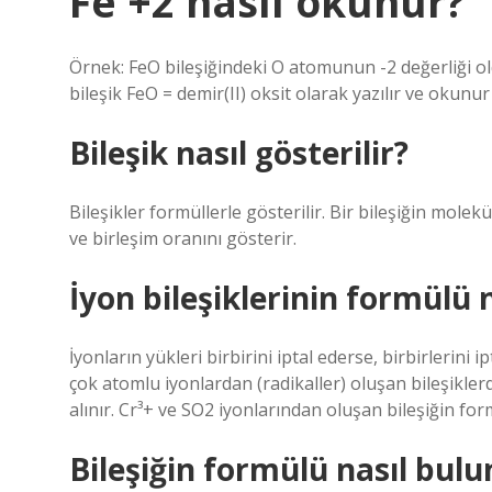
Fe +2 nasıl okunur?
Örnek: FeO bileşiğindeki O atomunun -2 değerliği 
bileşik FeO = demir(II) oksit olarak yazılır ve okunu
Bileşik nasıl gösterilir?
Bileşikler formüllerle gösterilir. Bir bileşiğin molek
ve birleşim oranını gösterir.
İyon bileşiklerinin formülü n
İyonların yükleri birbirini iptal ederse, birbirlerini
çok atomlu iyonlardan (radikaller) oluşan bileşiklerde
alınır. Cr³+ ve SO2 iyonlarından oluşan bileşiğin fo
Bileşiğin formülü nasıl bulu