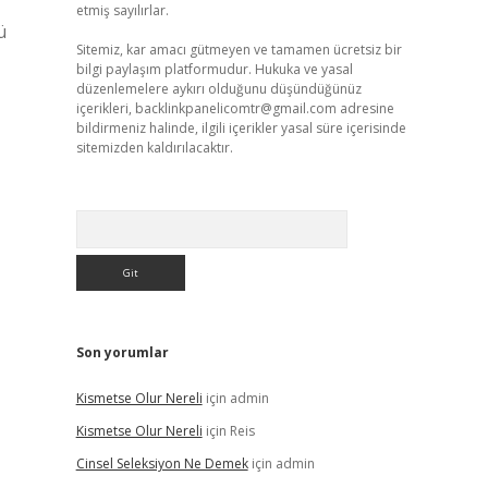
etmiş sayılırlar.
ü
Sitemiz, kar amacı gütmeyen ve tamamen ücretsiz bir
bilgi paylaşım platformudur. Hukuka ve yasal
düzenlemelere aykırı olduğunu düşündüğünüz
içerikleri,
backlinkpanelicomtr@gmail.com
adresine
bildirmeniz halinde, ilgili içerikler yasal süre içerisinde
sitemizden kaldırılacaktır.
Arama
Son yorumlar
Kismetse Olur Nereli
için
admin
Kismetse Olur Nereli
için
Reis
Cinsel Seleksiyon Ne Demek
için
admin