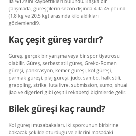
ila %12’sini kaybettikleri bulundu. Başka bir
çalışmada, güreşçilerin sezon dışında 4 ila 45 pound
(1,8 kg ve 20,5 kg) arasında kilo aldıkları
gözlemlendi9.
Kaç çeşit güreş vardır?
Güreş, gerçek bir yarışma veya bir spor tiyatrosu
olabilir. Güreş, serbest stil güreş, Greko-Romen
güreşi, pankrasyon, kemer güreşi, kol güreşi,
parmak güreşi, plaj güreşi, judo, sambo, halk stili,
grappling, strike, luta livre, submission, sumo, shuai
jiao ve diğerleri gibi çeşitli rekabetçi biçimlerde gelir.
Bilek güreşi kaç raund?
Kol güreşi müsabakaları, iki sporcunun birbirine
bakacak şekilde oturduğu ve ellerini masadaki