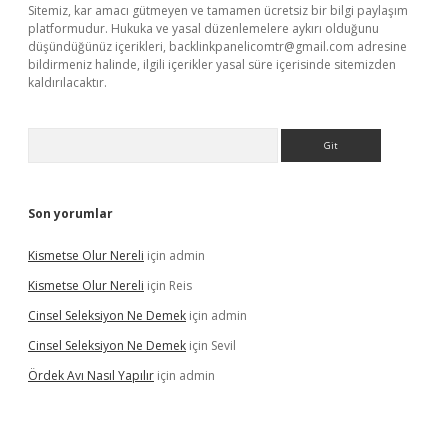
Sitemiz, kar amacı gütmeyen ve tamamen ücretsiz bir bilgi paylaşım
platformudur. Hukuka ve yasal düzenlemelere aykırı olduğunu
düşündüğünüz içerikleri,
backlinkpanelicomtr@gmail.com
adresine
bildirmeniz halinde, ilgili içerikler yasal süre içerisinde sitemizden
kaldırılacaktır.
Arama
Son yorumlar
Kismetse Olur Nereli
için
admin
Kismetse Olur Nereli
için
Reis
Cinsel Seleksiyon Ne Demek
için
admin
Cinsel Seleksiyon Ne Demek
için
Sevil
Ördek Avı Nasıl Yapılır
için
admin