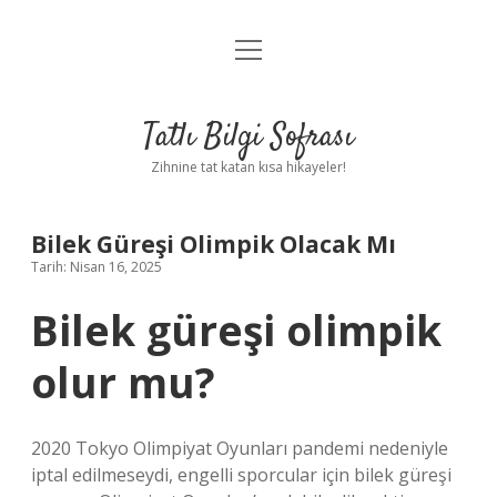
menüyü
Anasayfa
aç
Gizlilik Politikası
Tatlı Bilgi Sofrası
Yasal Uyarı
Zihnine tat katan kısa hikayeler!
Hakkımızda
Bilek Güreşi Olimpik Olacak Mı
Tarih: Nisan 16, 2025
Bilek güreşi olimpik
olur mu?
2020 Tokyo Olimpiyat Oyunları pandemi nedeniyle
iptal edilmeseydi, engelli sporcular için bilek güreşi