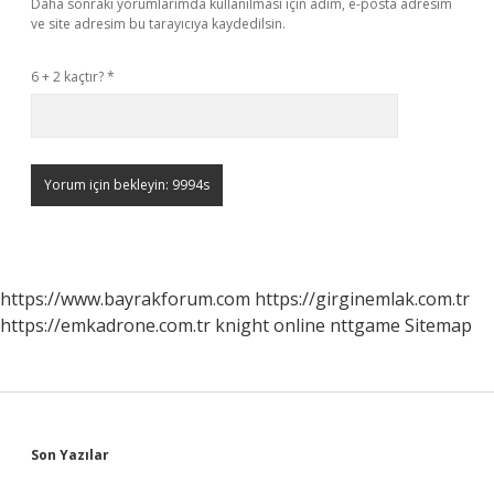
Daha sonraki yorumlarımda kullanılması için adım, e-posta adresim
ve site adresim bu tarayıcıya kaydedilsin.
6 + 2 kaçtır?
*
https://www.bayrakforum.com
https://girginemlak.com.tr
https://emkadrone.com.tr
knight online
nttgame
Sitemap
Sidebar
Son Yazılar