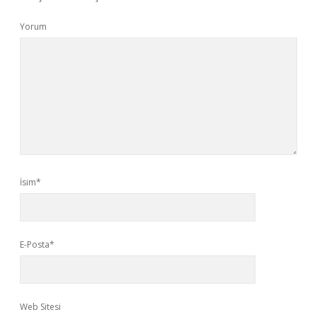
Yorum
İsim*
E-Posta*
Web Sitesi