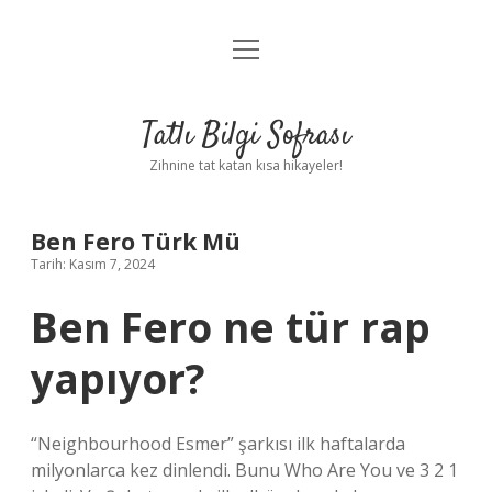
menüyü
Anasayfa
aç
Gizlilik Politikası
Tatlı Bilgi Sofrası
Yasal Uyarı
Zihnine tat katan kısa hikayeler!
Hakkımızda
Ben Fero Türk Mü
Tarih: Kasım 7, 2024
Ben Fero ne tür rap
yapıyor?
“Neighbourhood Esmer” şarkısı ilk haftalarda
milyonlarca kez dinlendi. Bunu Who Are You ve 3 2 1