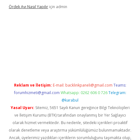
Ördek Avı Nasıl Yapılır
için
admin
giriş
Reklam ve İletişim:
E-mail:
backlinkpaneli@gmail.com
Teams:
forumhizmeti@gmail.com
Whatsapp: 0262 606 0 726
Telegram:
@karabul
Yasal Uyarı:
Sitemiz, 5651 Sayılı Kanun gereğince Bilgi Teknolojileri
ve İletişim Kurumu (BTK) tarafından onaylanmış bir Yer Sağlayıcı
olarak hizmet vermektedir. Bu nedenle, sitedeki içerikleri proaktif
olarak denetleme veya araştırma yükümlülüğümüz bulunmamaktadır.
Ancak, üyelerimiz yazdıkları içeriklerin sorumluluğunu taşımakta olup,