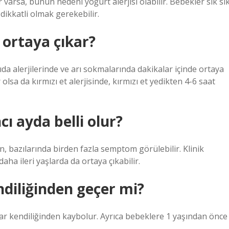
varsa, bunun nedeni yoğurt alerjisi olabilir. Bebekler sık ​​sı
 dikkatli olmak gerekebilir.
a ortaya çıkar?
gıda alerjilerinde ve arı sokmalarında dakikalar içinde ortaya
ir olsa da kırmızı et alerjisinde, kırmızı et yedikten 4-6 saat
cı ayda belli olur?
 bazılarında birden fazla semptom görülebilir. Klinik
aha ileri yaşlarda da ortaya çıkabilir.
ndiliğinden geçer mi?
adar kendiliğinden kaybolur. Ayrıca bebeklere 1 yaşından önce