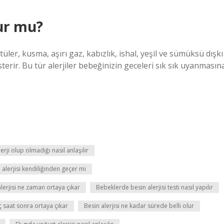
yur mu?
üntüler, kusma, aşırı gaz, kabızlık, ishal, yeşil ve sümüksü dışkı
sterir. Bu tür alerjiler bebeğinizin geceleri sık sık uyanmasın
rji olup olmadığı nasıl anlaşılır
alerjisi kendiliğinden geçer mi
lerjisi ne zaman ortaya çıkar
Bebeklerde besin alerjisi testi nasıl yapılır
aç saat sonra ortaya çıkar
Besin alerjisi ne kadar sürede belli olur