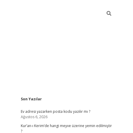
Sidebar
Son Yazılar
ilbet giriş
Ev adresi yazarken posta kodu yazılır mı ?
Ağustos 6, 2026
Kur’an-ı Kerim’de hangi meyve üzerine yemin edilmiştir
?