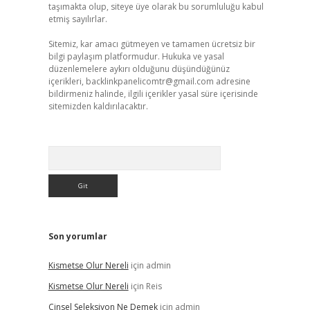
taşımakta olup, siteye üye olarak bu sorumluluğu kabul
etmiş sayılırlar.
Sitemiz, kar amacı gütmeyen ve tamamen ücretsiz bir
bilgi paylaşım platformudur. Hukuka ve yasal
düzenlemelere aykırı olduğunu düşündüğünüz
içerikleri,
backlinkpanelicomtr@gmail.com
adresine
bildirmeniz halinde, ilgili içerikler yasal süre içerisinde
sitemizden kaldırılacaktır.
Arama
Son yorumlar
Kismetse Olur Nereli
için
admin
Kismetse Olur Nereli
için
Reis
Cinsel Seleksiyon Ne Demek
için
admin