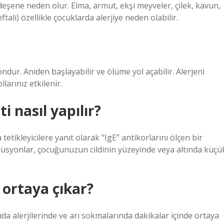
rdeşene neden olur. Elma, armut, ekşi meyveler, çilek, kavun,
ftali) özellikle çocuklarda alerjiye neden olabilir.
ondur. Aniden başlayabilir ve ölüme yol açabilir. Alerjeni
arınız etkilenir.
i nasıl yapılır?
tetikleyicilere yanıt olarak “IgE” antikorlarını ölçen bir
solüsyonlar, çocuğunuzun cildinin yüzeyinde veya altında küçü
a ortaya çıkar?
gıda alerjilerinde ve arı sokmalarında dakikalar içinde ortaya