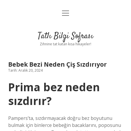
menüyü
Anasayfa
aç
Gizlilik Politikası
Tatlı Bilgi Sofrası
Yasal Uyarı
Zihnine tat katan kısa hikayeler!
Hakkımızda
Bebek Bezi Neden Çiş Sızdırıyor
Tarih: Aralık 20, 2024
Prima bez neden
sızdırır?
Pampers’ta, sızdırmayacak doğru bez boyutunu
bulmak için binlerce bebeğin bacaklarını, poposunu