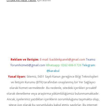
Ördek Avı Nasıl Yapılır
için
admin
Reklam ve İletişim:
E-mail:
backlinkpaneli@gmail.com
Teams:
forumhizmeti@gmail.com
Whatsapp: 0262 606 0 726
Telegram:
@karabul
Yasal Uyarı:
Sitemiz, 5651 Sayılı Kanun gereğince Bilgi Teknolojileri
ve İletişim Kurumu (BTK) tarafından onaylanmış bir Yer Sağlayıcı
olarak hizmet vermektedir. Bu nedenle, sitedeki içerikleri proaktif
olarak denetleme veya araştırma yükümlülüğümüz bulunmamaktadır.
Ancak, üyelerimiz yazdıkları içeriklerin sorumluluğunu taşımakta olup,
siteye üye olarak bu sorumluluğu kabul etmiş sayılırlar. Bu internet