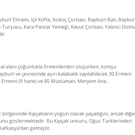
Bayburt Ehramı, İçli Köfte, Kokoç Çorbası, Bayburt Balı, Baybur
a Turşusu, Kara Pancar Yemeği, Kavut Çorbası, Yalancı Dolm
ir.
rsal alanı çoğunlukla Ermenilerden oluşurken, komşu
urt ve çevresinde aşırı kalabalık sayılabilecek 30 Ermeni
 72 Ermeni (9 hane) ve 85 Müslüman, Meryem Ana…
 bölgesinde Kıpçakların yoğun olarak yaşadığını, ancak diğe
ğunu göstermektedir. Bu Kıpçak unsuru, Oğuz Türklerinden
Kafkasya’dan gelmiştir.