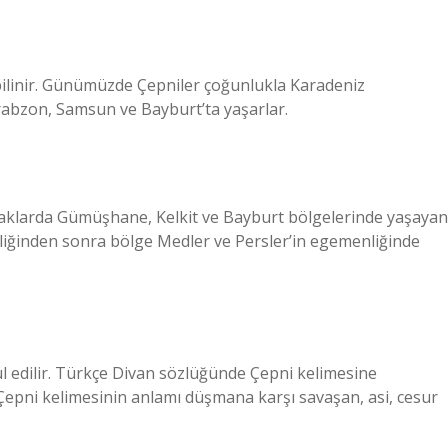
k bilinir. Günümüzde Çepniler çoğunlukla Karadeniz
rabzon, Samsun ve Bayburt’ta yaşarlar.
aynaklarda Gümüşhane, Kelkit ve Bayburt bölgelerinde yaşayan
nliğinden sonra bölge Medler ve Persler’in egemenliğinde
ul edilir. Türkçe Divan sözlüğünde Çepni kelimesine
r. Çepni kelimesinin anlamı düşmana karşı savaşan, asi, cesur