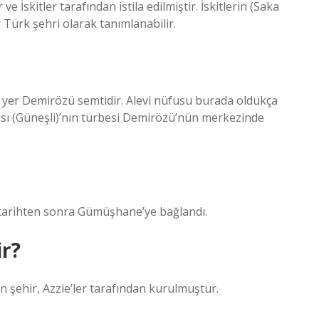
 İskitler tarafından istila edilmiştir. İskitlerin (Saka
r Türk şehri olarak tanımlanabilir.
i yer Demirözü semtidir. Alevi nüfusu burada oldukça
sı (Güneşli)’nın türbesi Demirözü’nün merkezinde
 tarihten sonra Gümüşhane’ye bağlandı.
r?
n şehir, Azzie’ler tarafından kurulmuştur.