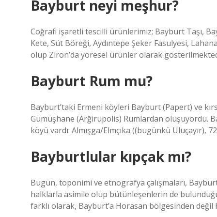
Bayburt neyi meşhur?
Coğrafi işaretli tescilli ürünlerimiz; Bayburt Taşı, 
Kete, Süt Böreği, Aydıntepe Şeker Fasulyesi, Lahan
olup Ziron’da yöresel ürünler olarak gösterilmekted
Bayburt Rum mu?
Bayburt’taki Ermeni köyleri Bayburt (Papert) ve kı
Gümüşhane (Arğirupolis) Rumlardan oluşuyordu. Bayb
köyü vardı: Almışga/Elmçıka ((bugünkü Uluçayır),
Bayburtlular kıpçak mı?
Bugün, toponimi ve etnografya çalışmaları, Bayburt
halklarla asimile olup bütünleşenlerin de bulundu
farklı olarak, Bayburt’a Horasan bölgesinden değil 