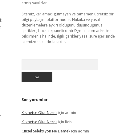
etmiş sayılırlar.
Sitemiz, kar amacı gütmeyen ve tamamen ücretsiz bir
t
bilgi paylaşım platformudur. Hukuka ve yasal
düzenlemelere aykırı olduğunu düşündüğünüz
a
içerikleri,
backlinkpanelicomtr@gmail.com
adresine
bildirmeniz halinde, ilgili içerikler yasal süre içerisinde
sitemizden kaldırılacaktır.
Arama
Son yorumlar
Kismetse Olur Nereli
için
admin
r
Kismetse Olur Nereli
için
Reis
Cinsel Seleksiyon Ne Demek
için
admin