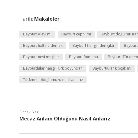
Tarih:
Makaleler
Bayburt Alevi mi
Bayburt çepni mi
Bayburt doğu mu Kar
Bayburt halt ne demek
Bayburt hangi ilden çıktı
Bayburt
Bayburt neyi meşhur
Bayburt Rum mu
Bayburt Türkmen
Bayburtlular hangi Türk boyundan
Bayburtlular kıpçak mı
Türkmen olduğumuzu nasıl anlarız
Önceki Yazı
Mecaz Anlam Olduğunu Nasıl Anlarız