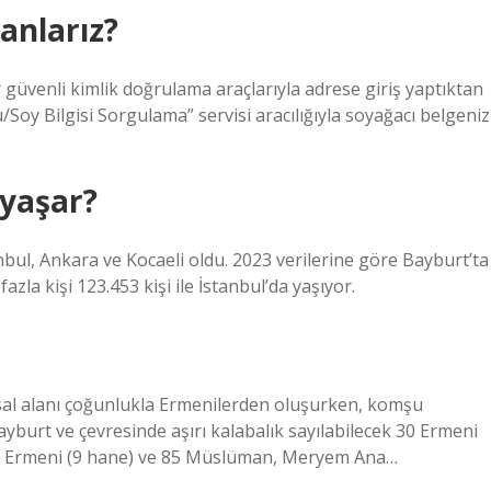
anlarız?
r güvenli kimlik doğrulama araçlarıyla adrese giriş yaptıktan
oy Bilgisi Sorgulama” servisi aracılığıyla soyağacı belgeniz
 yaşar?
anbul, Ankara ve Kocaeli oldu. 2023 verilerine göre Bayburt’ta
azla kişi 123.453 kişi ile İstanbul’da yaşıyor.
rsal alanı çoğunlukla Ermenilerden oluşurken, komşu
urt ve çevresinde aşırı kalabalık sayılabilecek 30 Ermeni
 72 Ermeni (9 hane) ve 85 Müslüman, Meryem Ana…