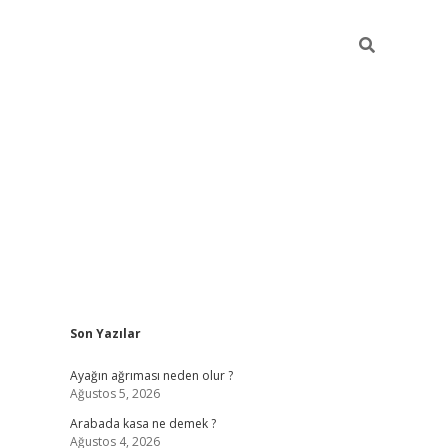
Sidebar
Son Yazılar
ilbet giriş
Ayağın ağrıması neden olur ?
Ağustos 5, 2026
Arabada kasa ne demek ?
Ağustos 4, 2026