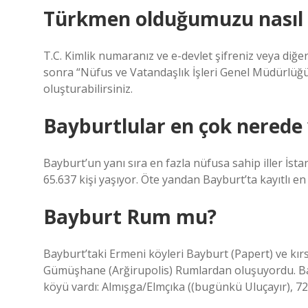
Türkmen olduğumuzu nasıl 
T.C. Kimlik numaranız ve e-devlet şifreniz veya diğe
sonra “Nüfus ve Vatandaşlık İşleri Genel Müdürlüğü/S
oluşturabilirsiniz.
Bayburtlular en çok nerede
Bayburt’un yanı sıra en fazla nüfusa sahip iller İst
65.637 kişi yaşıyor. Öte yandan Bayburt’ta kayıtlı en f
Bayburt Rum mu?
Bayburt’taki Ermeni köyleri Bayburt (Papert) ve kı
Gümüşhane (Arğirupolis) Rumlardan oluşuyordu. Bayb
köyü vardı: Almışga/Elmçıka ((bugünkü Uluçayır),