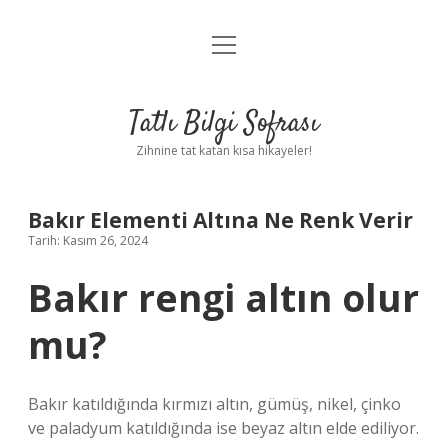
menüyü
Anasayfa
aç
Gizlilik Politikası
Tatlı Bilgi Sofrası
Yasal Uyarı
Zihnine tat katan kısa hikayeler!
Hakkımızda
Bakır Elementi Altına Ne Renk Verir
Tarih: Kasım 26, 2024
Bakır rengi altın olur
mu?
Bakır katıldığında kırmızı altın, gümüş, nikel, çinko
ve paladyum katıldığında ise beyaz altın elde ediliyor.