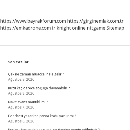
https://www.bayrakforum.com
https://girginemlak.com.tr
https://emkadrone.com.tr
knight online
nttgame
Sitemap
Sidebar
Son Yazılar
Çek ne zaman muaccel hale gelir ?
Ağustos 9, 2026
Kuzu kaç derece soğuğa dayanabilir ?
Ağustos 8, 2026
Nakit avans mantıklı mı ?
Ağustos 7, 2026
Ev adresi yazarken posta kodu yazılır mı ?
Ağustos 6, 2026
Kur’an-ı Kerim’de hangi meyve üzerine yemin edilmiştir ?