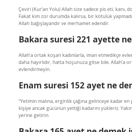
Çeviri (Kur’an Yolu) Allah size sadece pis eti, kanı, 
Fakat kim zor durumda kalırsa, bir kötülük yapmadı
Allah bağışlayandır ve merhamet edendir.
Bakara suresi 221 ayette ne
Allah’a ortak koşan kadınlarla, iman etmedikçe evle
daha hayırlıdır, hatta hoşunuza gitse bile. Allah’a 
evlendirmeyin.
Enam suresi 152 ayet ne de
“Yetimin malına, erginlik çağına gelinceye kadar en g
kişiye ancak gücünün yettiği kadarını yükleriz. Yakın
yerine getirin.
Bakara 165 ayet ne demek i