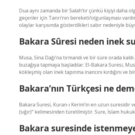
Dua aynı zamanda bir Salah’tır çünkü kişiyi daha ol
geçenler için Tanrı’nın bereketi/olgunlaşması vardır.
olaylar karşısında gösterdikleri sabır nedeniyle büyü
Bakara Sûresi neden inek su
Musa, Sina Dağı’na tırmandı ve bir süre orada kaldı. B
buzağıya tapmaya başladılar. El-Bakara Suresi, Musa’
kökleşmiş olan inek tapınma inancını kırdığını ve bi
Bakara’nın Türkçesi ne dem
Bakara Suresi, Kuran-ı Kerim’in en uzun suresidir ve
(sığır)” kelimesinden türetilmiştir. Sure, İslam hu
Bakara suresinde istenmey