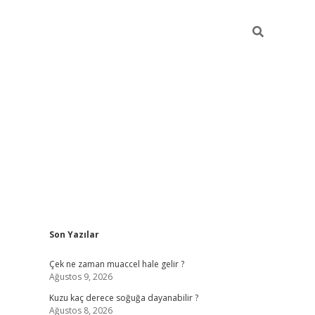
Sidebar
Son Yazılar
ilbet giriş
Çek ne zaman muaccel hale gelir ?
Ağustos 9, 2026
Kuzu kaç derece soğuğa dayanabilir ?
Ağustos 8, 2026