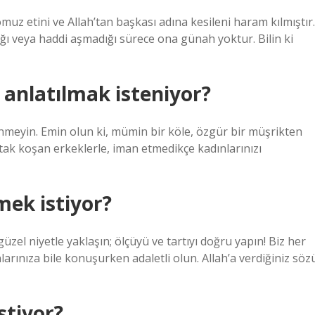
domuz etini ve Allah’tan başkası adına kesileni haram kılmıştır.
ğı veya haddi aşmadığı sürece ona günah yoktur. Bilin ki
 anlatılmak isteniyor?
nmeyin. Emin olun ki, mümin bir köle, özgür bir müşrikten
ortak koşan erkeklerle, iman etmedikçe kadınlarınızı
mek istiyor?
üzel niyetle yaklaşın; ölçüyü ve tartıyı doğru yapın! Biz her
larınıza bile konuşurken adaletli olun. Allah’a verdiğiniz söz
stiyor?