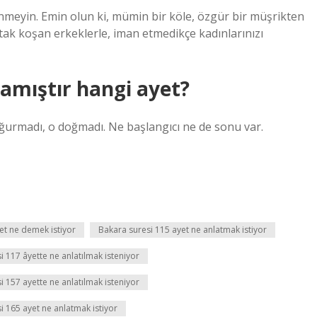
nmeyin. Emin olun ki, mümin bir köle, özgür bir müşrikten
ortak koşan erkeklerle, iman etmedikçe kadınlarınızı
amıştır hangi ayet?
ğurmadı, o doğmadı. Ne başlangıcı ne de sonu var.
et ne demek istiyor
Bakara suresi 115 ayet ne anlatmak istiyor
i 117 âyette ne anlatılmak isteniyor
i 157 ayette ne anlatılmak isteniyor
i 165 ayet ne anlatmak istiyor