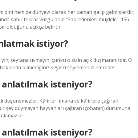
em dinî hem de dünyevi olarak her zaman galip gelmişlerdir;
nda sabır tekrar vurgulanır: “Sabredenleri müjdele”; 156.
bır olduğunu açıkça belirtir.
nlatmak istiyor?
iyin; şeytana uymayın, çünkü o sizin açık düşmanınızdır. O
 hakkında bilmediğiniz şeyleri söylemenizi emreder.
 anlatılmak isteniyor?
lı düşünemezler. Kâfirleri imana ve kâfirlere çağıran
bir şey duymayan hayvanları çağıran (çobanın) durumuna
anlamazlar.
 anlatılmak isteniyor?