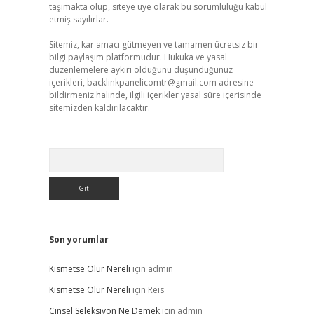
taşımakta olup, siteye üye olarak bu sorumluluğu kabul
etmiş sayılırlar.
Sitemiz, kar amacı gütmeyen ve tamamen ücretsiz bir
bilgi paylaşım platformudur. Hukuka ve yasal
düzenlemelere aykırı olduğunu düşündüğünüz
içerikleri,
backlinkpanelicomtr@gmail.com
adresine
bildirmeniz halinde, ilgili içerikler yasal süre içerisinde
sitemizden kaldırılacaktır.
Arama
Son yorumlar
Kismetse Olur Nereli
için
admin
Kismetse Olur Nereli
için
Reis
Cinsel Seleksiyon Ne Demek
için
admin