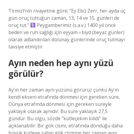
Tirmizî’nin rivayetine göre; “Ey Ebû Zerr, her ayda üç
gün oruç tuttuğun zaman, 13, 14 ve 15. günleri de
oruç tut.”
Peygamberimiz (s.a.v.) 1400 yıl önce
beden ve ruh sağlığı için eyyam-ı biyd (beyaz günler)
olarak adlandırılan dolunay günlerinde oruç tutmayı
tavsiye etmiştir.
Ayın neden hep aynı yüzü
görülür?
Ay’ın her zaman aynı yüzünü görürüz çünkü Ay’ın
kendi ekseni etrafında dönmesi için gereken süre,
Dünya etrafında dönmesi için gereken süreyle
yaklaşık olarak aynıdır. Bu süre yaklaşık 27,5
gündür. Bu olgu, sözde “kütleçekim kilidi” ile
açıklanabilir. Bir gök cismi, etrafında döndüğü daha
büyük kütleye sahip gök cismine her zaman aynı