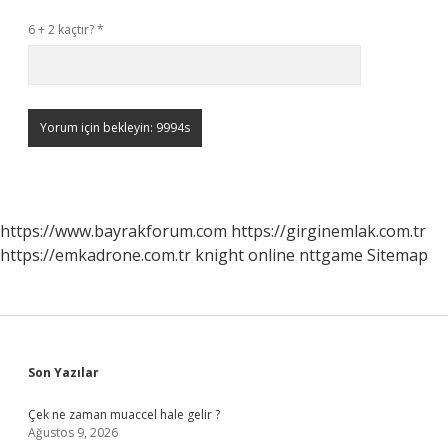
6 + 2 kaçtır?
*
https://www.bayrakforum.com
https://girginemlak.com.tr
https://emkadrone.com.tr
knight online
nttgame
Sitemap
Sidebar
Son Yazılar
Çek ne zaman muaccel hale gelir ?
Ağustos 9, 2026