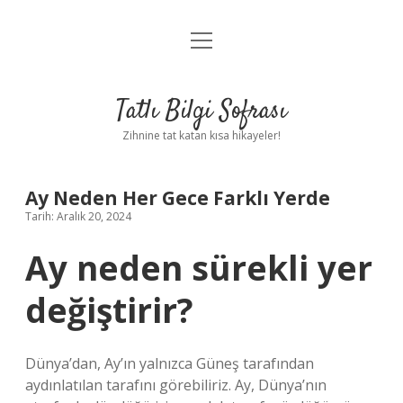
menüyü
Anasayfa
aç
Gizlilik Politikası
Tatlı Bilgi Sofrası
Yasal Uyarı
Zihnine tat katan kısa hikayeler!
Hakkımızda
Ay Neden Her Gece Farklı Yerde
Tarih: Aralık 20, 2024
Ay neden sürekli yer
değiştirir?
Dünya’dan, Ay’ın yalnızca Güneş tarafından
aydınlatılan tarafını görebiliriz. Ay, Dünya’nın