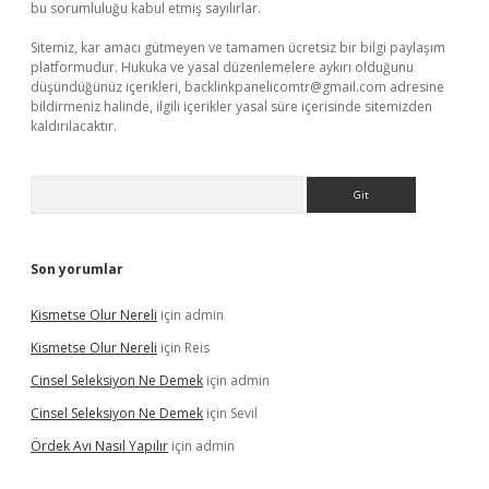
bu sorumluluğu kabul etmiş sayılırlar.
Sitemiz, kar amacı gütmeyen ve tamamen ücretsiz bir bilgi paylaşım
platformudur. Hukuka ve yasal düzenlemelere aykırı olduğunu
düşündüğünüz içerikleri,
backlinkpanelicomtr@gmail.com
adresine
bildirmeniz halinde, ilgili içerikler yasal süre içerisinde sitemizden
kaldırılacaktır.
Arama
Son yorumlar
Kismetse Olur Nereli
için
admin
Kismetse Olur Nereli
için
Reis
Cinsel Seleksiyon Ne Demek
için
admin
Cinsel Seleksiyon Ne Demek
için
Sevil
Ördek Avı Nasıl Yapılır
için
admin