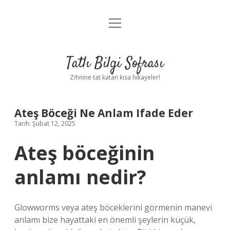
menüyü
Anasayfa
aç
Gizlilik Politikası
Tatlı Bilgi Sofrası
Yasal Uyarı
Zihnine tat katan kısa hikayeler!
Hakkımızda
Ateş Böceği Ne Anlam Ifade Eder
Tarih: Şubat 12, 2025
Ateş böceğinin
anlamı nedir?
Glowworms veya ateş böceklerini görmenin manevi
anlamı bize hayattaki en önemli şeylerin küçük,