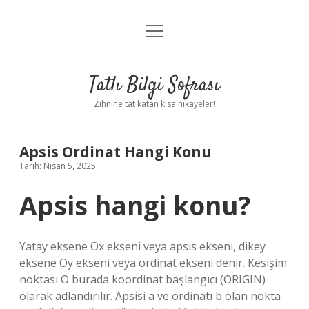
menüyü
Anasayfa
aç
Gizlilik Politikası
Tatlı Bilgi Sofrası
Yasal Uyarı
Zihnine tat katan kısa hikayeler!
Hakkımızda
Apsis Ordinat Hangi Konu
Tarih: Nisan 5, 2025
Apsis hangi konu?
Yatay eksene Ox ekseni veya apsis ekseni, dikey
eksene Oy ekseni veya ordinat ekseni denir. Kesişim
noktası O burada koordinat başlangıcı (ORIGIN)
olarak adlandırılır. Apsisi a ve ordinatı b olan nokta