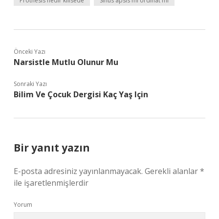
Prothesis nedir kilisede
Sinüs apsis mi ordinat mı
Önceki Yazı
Narsistle Mutlu Olunur Mu
Sonraki Yazı
Bilim Ve Çocuk Dergisi Kaç Yaş Için
Bir yanıt yazın
E-posta adresiniz yayınlanmayacak.
Gerekli alanlar
*
ile işaretlenmişlerdir
Yorum