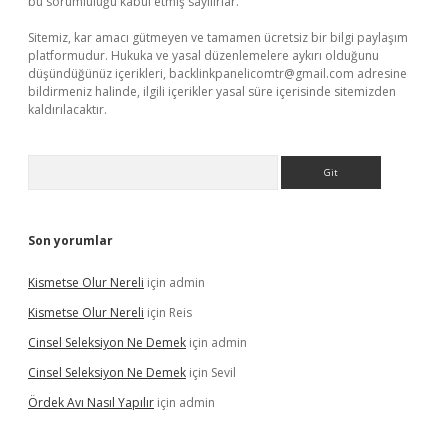
bu sorumluluğu kabul etmiş sayılırlar.
Sitemiz, kar amacı gütmeyen ve tamamen ücretsiz bir bilgi paylaşım
platformudur. Hukuka ve yasal düzenlemelere aykırı olduğunu
düşündüğünüz içerikleri,
backlinkpanelicomtr@gmail.com
adresine
bildirmeniz halinde, ilgili içerikler yasal süre içerisinde sitemizden
kaldırılacaktır.
Arama
Son yorumlar
Kismetse Olur Nereli
için
admin
Kismetse Olur Nereli
için
Reis
Cinsel Seleksiyon Ne Demek
için
admin
Cinsel Seleksiyon Ne Demek
için
Sevil
Ördek Avı Nasıl Yapılır
için
admin