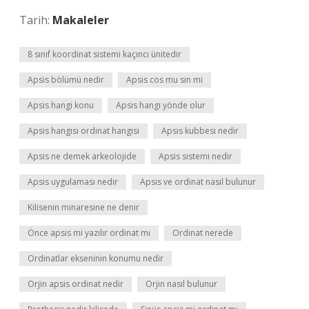
Tarih:
Makaleler
8 sınıf koordinat sistemi kaçıncı ünitedir
Apsis bölümü nedir
Apsis cos mu sin mi
Apsis hangi konu
Apsis hangi yönde olur
Apsis hangisi ordinat hangisi
Apsis kubbesi nedir
Apsis ne demek arkeolojide
Apsis sistemi nedir
Apsis uygulaması nedir
Apsis ve ordinat nasıl bulunur
Kilisenin minaresine ne denir
Önce apsis mi yazılır ordinat mı
Ordinat nerede
Ordinatlar ekseninin konumu nedir
Orjin apsis ordinat nedir
Orjin nasıl bulunur