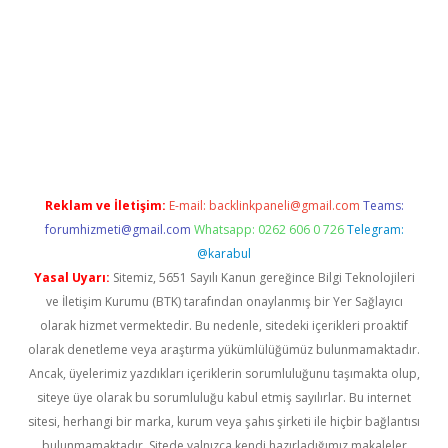
ş
Reklam ve İletişim:
E-mail:
backlinkpaneli@gmail.com
Teams:
forumhizmeti@gmail.com
Whatsapp: 0262 606 0 726
Telegram:
@karabul
Yasal Uyarı:
Sitemiz, 5651 Sayılı Kanun gereğince Bilgi Teknolojileri
ve İletişim Kurumu (BTK) tarafından onaylanmış bir Yer Sağlayıcı
olarak hizmet vermektedir. Bu nedenle, sitedeki içerikleri proaktif
olarak denetleme veya araştırma yükümlülüğümüz bulunmamaktadır.
Ancak, üyelerimiz yazdıkları içeriklerin sorumluluğunu taşımakta olup,
siteye üye olarak bu sorumluluğu kabul etmiş sayılırlar. Bu internet
sitesi, herhangi bir marka, kurum veya şahıs şirketi ile hiçbir bağlantısı
bulunmamaktadır. Sitede yalnızca kendi hazırladığımız makaleler