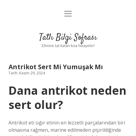
menüyü
Anasayfa
aç
Gizlilik Politikası
Tatlı Bilgi Sofrası
Yasal Uyarı
Zihnine tat katan kısa hikayeler!
Hakkımızda
Antrikot Sert Mi Yumuşak Mı
Tarih: Kasım 29, 2024
Dana antrikot neden
sert olur?
Antrikot eti sığır etinin en lezzetli parçalarından biri
olmasına rağmen, marine edilmeden pişirildiğinde