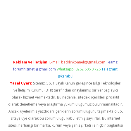
ilbet giriş
Reklam ve İletişim:
E-mail:
backlinkpaneli@gmail.com
Teams:
forumhizmeti@gmail.com
Whatsapp: 0262 606 0 726
Telegram:
@karabul
Yasal Uyarı:
Sitemiz, 5651 Sayılı Kanun gereğince Bilgi Teknolojileri
ve İletişim Kurumu (BTK) tarafından onaylanmış bir Yer Sağlayıcı
olarak hizmet vermektedir. Bu nedenle, sitedeki içerikleri proaktif
olarak denetleme veya araştırma yükümlülüğümüz bulunmamaktadır.
Ancak, üyelerimiz yazdıkları içeriklerin sorumluluğunu taşımakta olup,
siteye üye olarak bu sorumluluğu kabul etmiş sayılırlar. Bu internet
sitesi, herhangi bir marka, kurum veya şahıs şirketi ile hiçbir bağlantısı