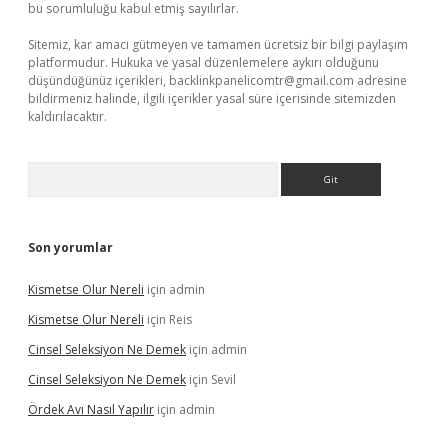
bu sorumluluğu kabul etmiş sayılırlar.
Sitemiz, kar amacı gütmeyen ve tamamen ücretsiz bir bilgi paylaşım
platformudur. Hukuka ve yasal düzenlemelere aykırı olduğunu
düşündüğünüz içerikleri,
backlinkpanelicomtr@gmail.com
adresine
bildirmeniz halinde, ilgili içerikler yasal süre içerisinde sitemizden
kaldırılacaktır.
Arama
Son yorumlar
Kismetse Olur Nereli
için
admin
Kismetse Olur Nereli
için
Reis
Cinsel Seleksiyon Ne Demek
için
admin
Cinsel Seleksiyon Ne Demek
için
Sevil
Ördek Avı Nasıl Yapılır
için
admin