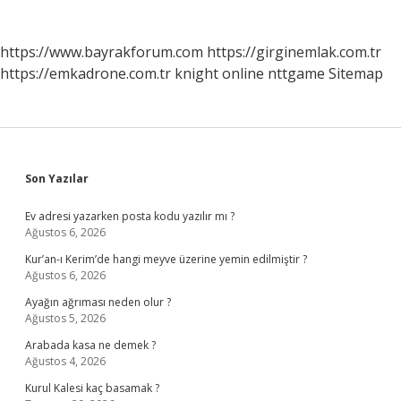
https://www.bayrakforum.com
https://girginemlak.com.tr
https://emkadrone.com.tr
knight online
nttgame
Sitemap
Sidebar
Son Yazılar
Ev adresi yazarken posta kodu yazılır mı ?
Ağustos 6, 2026
Kur’an-ı Kerim’de hangi meyve üzerine yemin edilmiştir ?
Ağustos 6, 2026
Ayağın ağrıması neden olur ?
Ağustos 5, 2026
Arabada kasa ne demek ?
Ağustos 4, 2026
Kurul Kalesi kaç basamak ?