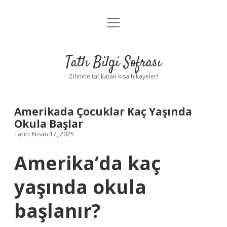
menüyü
Anasayfa
aç
Gizlilik Politikası
Tatlı Bilgi Sofrası
Yasal Uyarı
Zihnine tat katan kısa hikayeler!
Hakkımızda
Amerikada Çocuklar Kaç Yaşında
Okula Başlar
Tarih: Nisan 17, 2025
Amerika’da kaç
yaşında okula
başlanır?