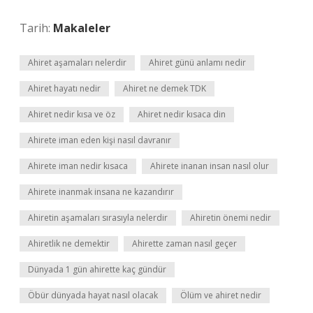
Tarih:
Makaleler
Ahiret aşamaları nelerdir
Ahiret günü anlamı nedir
Ahiret hayatı nedir
Ahiret ne demek TDK
Ahiret nedir kısa ve öz
Ahiret nedir kısaca din
Ahirete iman eden kişi nasıl davranır
Ahirete iman nedir kısaca
Ahirete inanan insan nasıl olur
Ahirete inanmak insana ne kazandırır
Ahiretin aşamaları sırasıyla nelerdir
Ahiretin önemi nedir
Ahiretlik ne demektir
Ahirette zaman nasıl geçer
Dünyada 1 gün ahirette kaç gündür
Öbür dünyada hayat nasıl olacak
Ölüm ve ahiret nedir