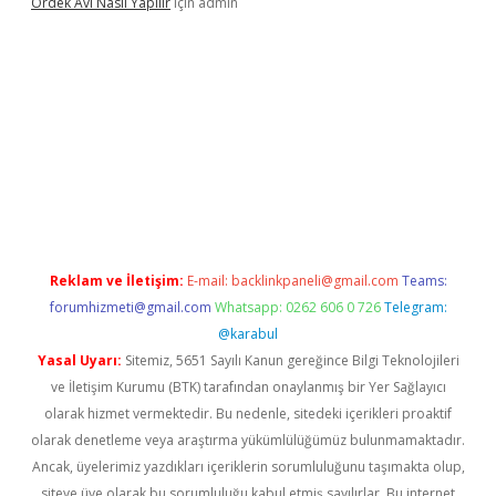
Ördek Avı Nasıl Yapılır
için
admin
ş
Reklam ve İletişim:
E-mail:
backlinkpaneli@gmail.com
Teams:
forumhizmeti@gmail.com
Whatsapp: 0262 606 0 726
Telegram:
@karabul
Yasal Uyarı:
Sitemiz, 5651 Sayılı Kanun gereğince Bilgi Teknolojileri
ve İletişim Kurumu (BTK) tarafından onaylanmış bir Yer Sağlayıcı
olarak hizmet vermektedir. Bu nedenle, sitedeki içerikleri proaktif
olarak denetleme veya araştırma yükümlülüğümüz bulunmamaktadır.
Ancak, üyelerimiz yazdıkları içeriklerin sorumluluğunu taşımakta olup,
siteye üye olarak bu sorumluluğu kabul etmiş sayılırlar. Bu internet