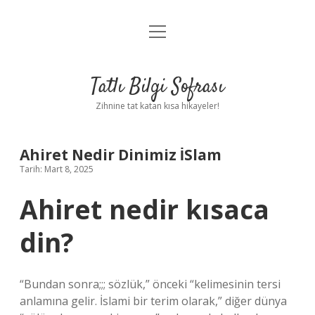
menüyü
Anasayfa
aç
Gizlilik Politikası
Tatlı Bilgi Sofrası
Yasal Uyarı
Zihnine tat katan kısa hikayeler!
Hakkımızda
Ahiret Nedir Dinimiz İSlam
Tarih: Mart 8, 2025
Ahiret nedir kısaca
din?
“Bundan sonra;;; sözlük,” önceki “kelimesinin tersi
anlamına gelir. İslami bir terim olarak,” diğer dünya