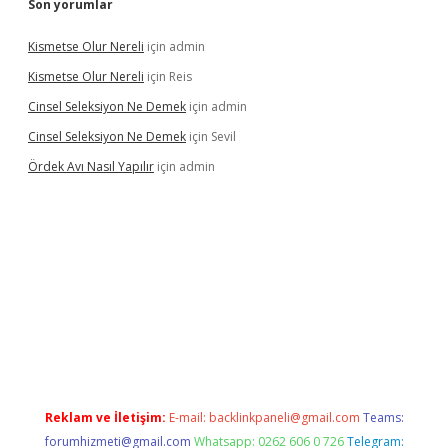
Son yorumlar
Kismetse Olur Nereli
için
admin
Kismetse Olur Nereli
için
Reis
Cinsel Seleksiyon Ne Demek
için
admin
Cinsel Seleksiyon Ne Demek
için
Sevil
Ördek Avı Nasıl Yapılır
için
admin
bet giriş
Reklam ve İletişim:
E-mail:
backlinkpaneli@gmail.com
Teams:
forumhizmeti@gmail.com
Whatsapp: 0262 606 0 726
Telegram: