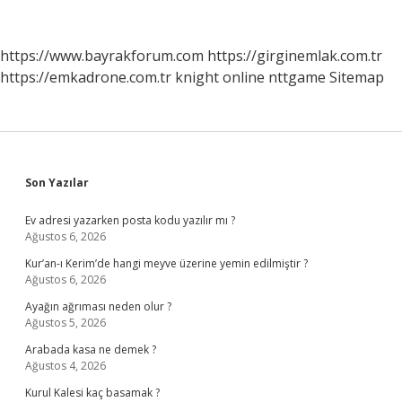
https://www.bayrakforum.com
https://girginemlak.com.tr
https://emkadrone.com.tr
knight online
nttgame
Sitemap
Sidebar
Son Yazılar
Ev adresi yazarken posta kodu yazılır mı ?
Ağustos 6, 2026
Kur’an-ı Kerim’de hangi meyve üzerine yemin edilmiştir ?
Ağustos 6, 2026
Ayağın ağrıması neden olur ?
Ağustos 5, 2026
Arabada kasa ne demek ?
Ağustos 4, 2026
Kurul Kalesi kaç basamak ?