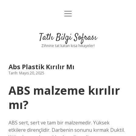
menüyü
Anasayfa
aç
Gizlilik Politikası
Tatlı Bilgi Sofrası
Yasal Uyarı
Zihnine tat katan kısa hikayeler!
Hakkımızda
Abs Plastik Kırılır Mı
Tarih: Mayıs 20, 2025
ABS malzeme kırılır
mı?
ABS sert, sert ve tam bir malzemedir. Yüksek
etkilere dirençlidir. Darbenin sonunu kırmak Duktil.