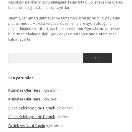
yazdıkları içeriklerin sorumluluğunu taşımakta olup, siteye üye olarak
bu sorumluluğu kabul etmiş sayılırlar.
Sitemiz, kar amacı gütmeyen ve tamamen ücretsiz bir bilgi paylaşım
platformudur. Hukuka ve yasal düzenlemelere aykırı olduğunu
düşündüğünüz içerikleri,
backlinkpanelicomtr@gmail.com
adresine
bildirmeniz halinde, ilgili içerikler yasal süre içerisinde sitemizden
kaldırılacaktır.
Arama
Son yorumlar
Kismetse Olur Nereli
için
admin
Kismetse Olur Nereli
için
Reis
Cinsel Seleksiyon Ne Demek
için
admin
Cinsel Seleksiyon Ne Demek
için
Sevil
Ördek Avı Nasıl Yapılır
için
admin