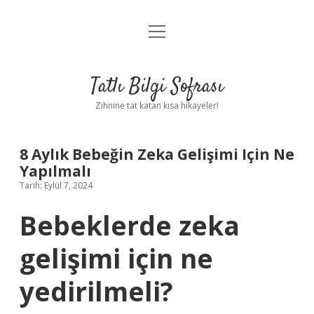
menüyü
Anasayfa
aç
Gizlilik Politikası
Tatlı Bilgi Sofrası
Yasal Uyarı
Zihnine tat katan kısa hikayeler!
Hakkımızda
8 Aylık Bebeğin Zeka Gelişimi Için Ne
Yapılmalı
Tarih: Eylül 7, 2024
Bebeklerde zeka
gelişimi için ne
yedirilmeli?