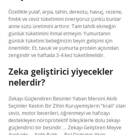
Özellikle yulaf, arpa, tahin, dereotu, havuç, rezene,
fındık ve ceviz tüketimini öneriyoruz çünkü bunlar
anne sütü üretimini arttırır. Tam tahıllı ekmeğin
günlük tüketimini ihmal etmeyin. Yumurtanın
günlük tüketimi bebeğinizin beyin gelişimi için
önemlidir. Et, tavuk ve yumurta protein açısından
zengindir ve haftada 3-4 kez tüketilmelidir.
Zeka geliştirici yiyecekler
nelerdir?
Zekayı Güçlendiren Besinler Yaban Mersini Akıllı
Seçimler Keskin Bir Zihin Kuruyemişlerin “kralı” olan
ceviz, motor becerileri, öğrenmeyi ve hafızayı
destekleyen nöroprotektif bileşiklerle dolu zekayı
güçlendirici bir besindir. … Zekayı Geliştiren Meyve
Avokado. … Yağlı Balık. … Bol Domates Yiyin. …