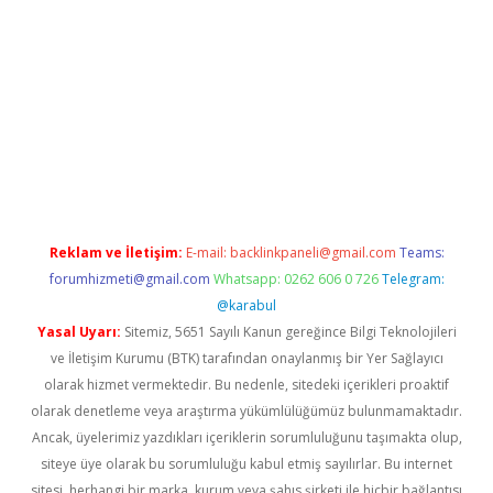
t giriş
Reklam ve İletişim:
E-mail:
backlinkpaneli@gmail.com
Teams:
forumhizmeti@gmail.com
Whatsapp: 0262 606 0 726
Telegram:
@karabul
Yasal Uyarı:
Sitemiz, 5651 Sayılı Kanun gereğince Bilgi Teknolojileri
ve İletişim Kurumu (BTK) tarafından onaylanmış bir Yer Sağlayıcı
olarak hizmet vermektedir. Bu nedenle, sitedeki içerikleri proaktif
olarak denetleme veya araştırma yükümlülüğümüz bulunmamaktadır.
Ancak, üyelerimiz yazdıkları içeriklerin sorumluluğunu taşımakta olup,
siteye üye olarak bu sorumluluğu kabul etmiş sayılırlar. Bu internet
sitesi, herhangi bir marka, kurum veya şahıs şirketi ile hiçbir bağlantısı