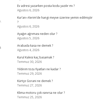
Ev adresi yazarken posta kodu yazılır mı ?
Ağustos 6, 2026
Kur’an-ı Kerim’de hangi meyve üzerine yemin edilmiştir
.
?
Ağustos 6, 2026
Ayağın ağrıması neden olur ?
Ağustos 5, 2026
Arabada kasa ne demek ?
n
Ağustos 4, 2026
Kurul Kalesi kaç basamak ?
Temmuz 30, 2026
Yıldırım tozu fiyatları ne kadar ?
Temmuz 29, 2026
Kürtçe Gorani ne demek ?
Temmuz 27, 2026
Klima motoru çok ısınırsa ne olur ?
Temmuz 25, 2026