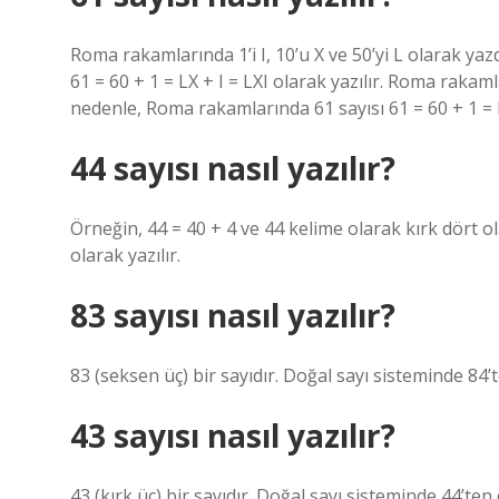
Roma rakamlarında 1’i I, 10’u X ve 50’yi L olarak ya
61 = 60 + 1 = LX + I = LXI olarak yazılır. Roma rakamla
nedenle, Roma rakamlarında 61 sayısı 61 = 60 + 1 = LX
44 sayısı nasıl yazılır?
Örneğin, 44 = 40 + 4 ve 44 kelime olarak kırk dört ol
olarak yazılır.
83 sayısı nasıl yazılır?
83 (seksen üç) bir sayıdır. Doğal sayı sisteminde 84’
43 sayısı nasıl yazılır?
43 (kırk üç) bir sayıdır. Doğal sayı sisteminde 44’ten