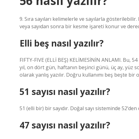
56 nasıl yazılır?
9. Sıra sayıları kelimelerle ve sayılarla gösterilebili
veya sayıdan sonra bir kesme işareti konur ve dereceyi b
Elli beş nasıl yazılır?
FIFTY-FIVE (ELLİ BEŞ) KELİMESİNİN ANLAMI. Bu, 54 ile 
yıl, on dört gün, haftanın beşinci günü, üç ay, yüz sor
olarak yanlış yazılır. Doğru kullanımı beş beşte bir 
51 sayısı nasıl yazılır?
51 (elli bir) bir sayıdır. Doğal sayı sisteminde 52’den
47 sayısı nasıl yazılır?