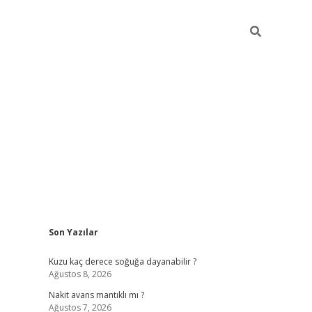
Sidebar
Son Yazılar
ilbet giriş
Kuzu kaç derece soğuğa dayanabilir ?
Ağustos 8, 2026
Nakit avans mantıklı mı ?
Ağustos 7, 2026