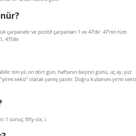
ünür?
k çarpanıdır ve pozitif çarpanları 1 ve 47’dir. 47’nin tüm
, 47)’dir.
labilir: bin yıl, on dört gün, haftanın beşinci günü, üç ay, yüz
 “yirmi sekiz” olarak yanlış yazılır. Doğru kullanımı yirmi seki
?
 1 sonuç: fifty-six, i.
r?