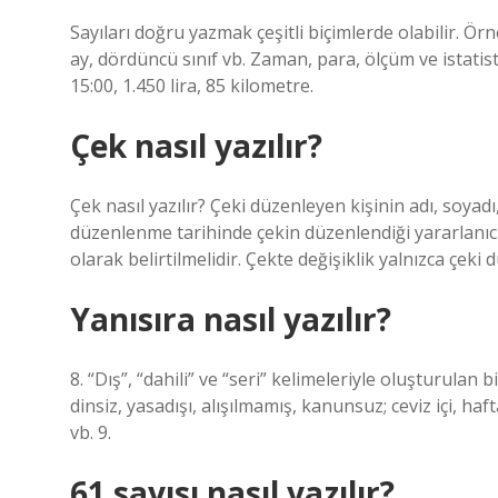
Sayıları doğru yazmak çeşitli biçimlerde olabilir. Örneğ
ay, dördüncü sınıf vb. Zaman, para, ölçüm ve istatistik
15:00, 1.450 lira, 85 kilometre.
Çek nasıl yazılır?
Çek nasıl yazılır? Çeki düzenleyen kişinin adı, soyadı
düzenlenme tarihinde çekin düzenlendiği yararlanıcı
olarak belirtilmelidir. Çekte değişiklik yalnızca çeki 
Yanısıra nasıl yazılır?
8. “Dış”, “dahili” ve “seri” kelimeleriyle oluşturulan b
dinsiz, yasadışı, alışılmamış, kanunsuz; ceviz içi, haft
vb. 9.
61 sayısı nasıl yazılır?