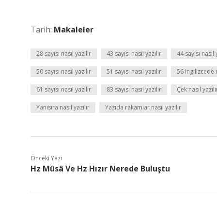
Tarih:
Makaleler
28 sayısı nasıl yazılır
43 sayısı nasıl yazılır
44 sayısı nasıl 
50 sayısı nasıl yazılır
51 sayısı nasıl yazılır
56 ingilizcede 
61 sayısı nasıl yazılır
83 sayısı nasıl yazılır
Çek nasıl yazılı
Yanısıra nasıl yazılır
Yazıda rakamlar nasıl yazılır
Önceki Yazı
Hz Mûsâ Ve Hz Hızır Nerede Buluştu