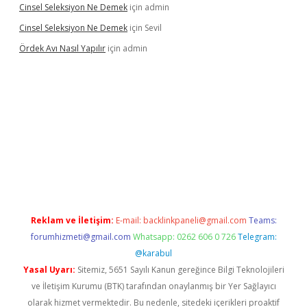
Cinsel Seleksiyon Ne Demek
için
admin
Cinsel Seleksiyon Ne Demek
için
Sevil
Ördek Avı Nasıl Yapılır
için
admin
riş
Reklam ve İletişim:
E-mail:
backlinkpaneli@gmail.com
Teams:
forumhizmeti@gmail.com
Whatsapp: 0262 606 0 726
Telegram:
@karabul
Yasal Uyarı:
Sitemiz, 5651 Sayılı Kanun gereğince Bilgi Teknolojileri
ve İletişim Kurumu (BTK) tarafından onaylanmış bir Yer Sağlayıcı
olarak hizmet vermektedir. Bu nedenle, sitedeki içerikleri proaktif