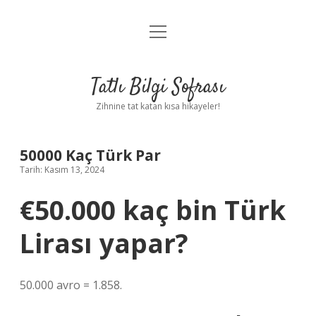
menüyü
Anasayfa
aç
Gizlilik Politikası
Tatlı Bilgi Sofrası
Yasal Uyarı
Zihnine tat katan kısa hikayeler!
Hakkımızda
50000 Kaç Türk Par
Tarih: Kasım 13, 2024
€50.000 kaç bin Türk
Lirası yapar?
50.000 avro = 1.858.