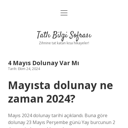
menüyü
Anasayfa
aç
Gizlilik Politikası
Tatlı Bilgi Sofrası
Yasal Uyarı
Zihnine tat katan kısa hikayeler!
Hakkımızda
4 Mayıs Dolunay Var Mı
Tarih: Ekim 24, 2024
Mayısta dolunay ne
zaman 2024?
Mayıs 2024 dolunay tarihi açıklandı. Buna göre
dolunay 23 Mayıs Perşembe günü Yay burcunun 2