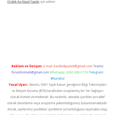
Ördek Avı Nasıl Yapılır
için
admin
iriş
Reklam ve İletişim:
E-mail:
backlinkpaneli@gmail.com
Teams:
forumhizmeti@gmail.com
Whatsapp: 0262 606 0 726
Telegram:
@karabul
Yasal Uyarı:
Sitemiz, 5651 Sayılı Kanun gereğince Bilgi Teknolojileri
ve İletişim Kurumu (BTK) tarafından onaylanmış bir Yer Sağlayıcı
olarak hizmet vermektedir. Bu nedenle, sitedeki içerikleri proaktif
olarak denetleme veya araştırma yükümlülüğümüz bulunmamaktadır.
Ancak, üyelerimiz yazdıkları içeriklerin sorumluluğunu taşımakta olup,