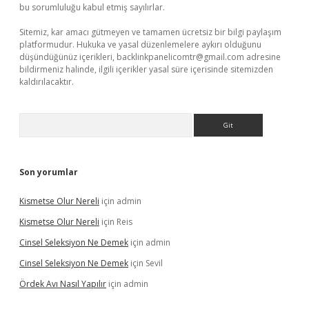
bu sorumluluğu kabul etmiş sayılırlar.
Sitemiz, kar amacı gütmeyen ve tamamen ücretsiz bir bilgi paylaşım
platformudur. Hukuka ve yasal düzenlemelere aykırı olduğunu
düşündüğünüz içerikleri,
backlinkpanelicomtr@gmail.com
adresine
bildirmeniz halinde, ilgili içerikler yasal süre içerisinde sitemizden
kaldırılacaktır.
Arama
Son yorumlar
Kismetse Olur Nereli
için
admin
Kismetse Olur Nereli
için
Reis
Cinsel Seleksiyon Ne Demek
için
admin
Cinsel Seleksiyon Ne Demek
için
Sevil
Ördek Avı Nasıl Yapılır
için
admin