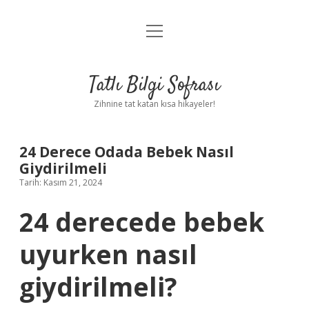
menüyü
Anasayfa
aç
Gizlilik Politikası
Tatlı Bilgi Sofrası
Yasal Uyarı
Zihnine tat katan kısa hikayeler!
Hakkımızda
24 Derece Odada Bebek Nasıl
Giydirilmeli
Tarih: Kasım 21, 2024
24 derecede bebek
uyurken nasıl
giydirilmeli?