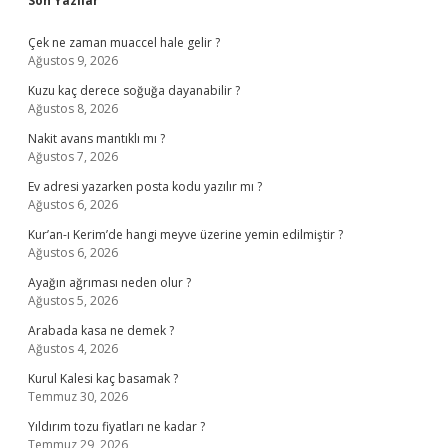
Sidebar
Son Yazılar
Çek ne zaman muaccel hale gelir ?
Ağustos 9, 2026
Kuzu kaç derece soğuğa dayanabilir ?
Ağustos 8, 2026
Nakit avans mantıklı mı ?
Ağustos 7, 2026
Ev adresi yazarken posta kodu yazılır mı ?
Ağustos 6, 2026
Kur’an-ı Kerim’de hangi meyve üzerine yemin edilmiştir ?
Ağustos 6, 2026
Ayağın ağrıması neden olur ?
Ağustos 5, 2026
Arabada kasa ne demek ?
Ağustos 4, 2026
Kurul Kalesi kaç basamak ?
Temmuz 30, 2026
Yıldırım tozu fiyatları ne kadar ?
Temmuz 29, 2026