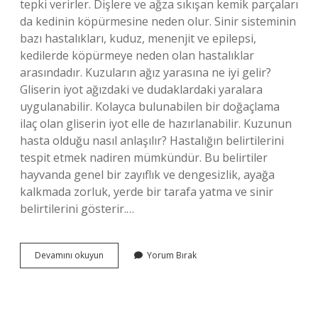
tepki verirler. Dişlere ve ağza sıkışan kemik parçaları
da kedinin köpürmesine neden olur. Sinir sisteminin
bazı hastalıkları, kuduz, menenjit ve epilepsi,
kedilerde köpürmeye neden olan hastalıklar
arasındadır. Kuzuların ağız yarasına ne iyi gelir?
Gliserin iyot ağızdaki ve dudaklardaki yaralara
uygulanabilir. Kolayca bulunabilen bir doğaçlama
ilaç olan gliserin iyot elle de hazırlanabilir. Kuzunun
hasta olduğu nasıl anlaşılır? Hastalığın belirtilerini
tespit etmek nadiren mümkündür. Bu belirtiler
hayvanda genel bir zayıflık ve dengesizlik, ayağa
kalkmada zorluk, yerde bir tarafa yatma ve sinir
belirtilerini gösterir.…
Kuzularda
Devamını okuyun
Yorum Bırak
Ağız
Köpürmesi
Ne
Anlama