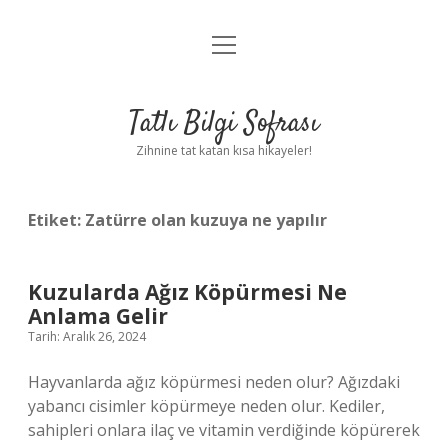
menüyü
Anasayfa
aç
Gizlilik Politikası
Tatlı Bilgi Sofrası
Yasal Uyarı
Zihnine tat katan kısa hikayeler!
Hakkımızda
Etiket:
Zatürre olan kuzuya ne yapılır
Kuzularda Ağız Köpürmesi Ne
Anlama Gelir
Tarih: Aralık 26, 2024
Hayvanlarda ağız köpürmesi neden olur? Ağızdaki
yabancı cisimler köpürmeye neden olur. Kediler,
sahipleri onlara ilaç ve vitamin verdiğinde köpürerek