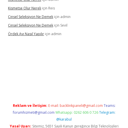
Kismetse Olur Nereli
için
Reis
Cinsel Seleksiyon Ne Demek
için
admin
Cinsel Seleksiyon Ne Demek
için
Sevil
Ördek Avı Nasıl Yapılır
için
admin
iriş
Reklam ve İletişim:
E-mail:
backlinkpaneli@gmail.com
Teams:
forumhizmeti@gmail.com
Whatsapp: 0262 606 0 726
Telegram:
@karabul
Yasal Uyarı:
Sitemiz, 5651 Sayılı Kanun gereğince Bilgi Teknolojileri