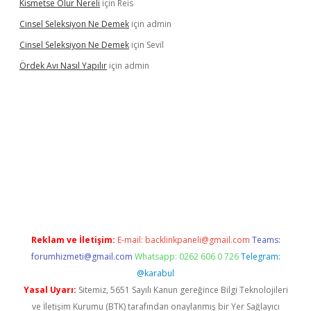
Kismetse Olur Nereli
için
Reis
Cinsel Seleksiyon Ne Demek
için
admin
Cinsel Seleksiyon Ne Demek
için
Sevil
Ördek Avı Nasıl Yapılır
için
admin
riş
Reklam ve İletişim:
E-mail:
backlinkpaneli@gmail.com
Teams:
forumhizmeti@gmail.com
Whatsapp: 0262 606 0 726
Telegram:
@karabul
Yasal Uyarı:
Sitemiz, 5651 Sayılı Kanun gereğince Bilgi Teknolojileri
ve İletişim Kurumu (BTK) tarafından onaylanmış bir Yer Sağlayıcı