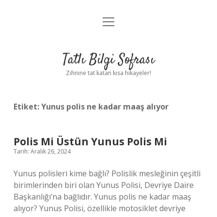
menüyü
Anasayfa
aç
Gizlilik Politikası
Tatlı Bilgi Sofrası
Yasal Uyarı
Zihnine tat katan kısa hikayeler!
Hakkımızda
Etiket:
Yunus polis ne kadar maaş alıyor
Polis Mi Üstün Yunus Polis Mi
Tarih: Aralık 26, 2024
Yunus polisleri kime bağlı? Polislik mesleğinin çeşitli
birimlerinden biri olan Yunus Polisi, Devriye Daire
Başkanlığı’na bağlıdır. Yunus polis ne kadar maaş
alıyor? Yunus Polisi, özellikle motosiklet devriye