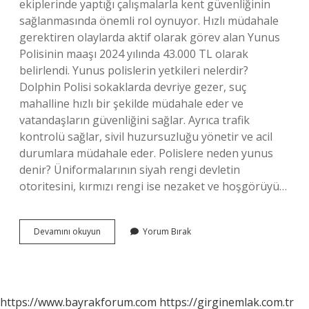
ekiplerinde yaptığı çalışmalarla kent güvenliğinin
sağlanmasında önemli rol oynuyor. Hızlı müdahale
gerektiren olaylarda aktif olarak görev alan Yunus
Polisinin maaşı 2024 yılında 43.000 TL olarak
belirlendi. Yunus polislerin yetkileri nelerdir?
Dolphin Polisi sokaklarda devriye gezer, suç
mahalline hızlı bir şekilde müdahale eder ve
vatandaşların güvenliğini sağlar. Ayrıca trafik
kontrolü sağlar, sivil huzursuzluğu yönetir ve acil
durumlara müdahale eder. Polislere neden yunus
denir? Üniformalarının siyah rengi devletin
otoritesini, kırmızı rengi ise nezaket ve hoşgörüyü…
Polis
Devamını okuyun
Yorum Bırak
Mi
Üstün
Yunus
Polis
Mi
https://www.bayrakforum.com
https://girginemlak.com.tr