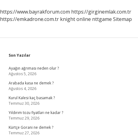
https://www.bayrakforum.com
https://girginemlak.com.tr
https://emkadrone.com.tr
knight online
nttgame
Sitemap
Sidebar
Son Yazılar
Ayağın ağrıması neden olur ?
Ağustos 5, 2026
Arabada kasa ne demek ?
Ağustos 4, 2026
Kurul Kalesi kaç basamak ?
Temmuz 30, 2026
Yıldırım tozu fiyatları ne kadar ?
Temmuz 29, 2026
Kürtçe Gorani ne demek ?
Temmuz 27, 2026