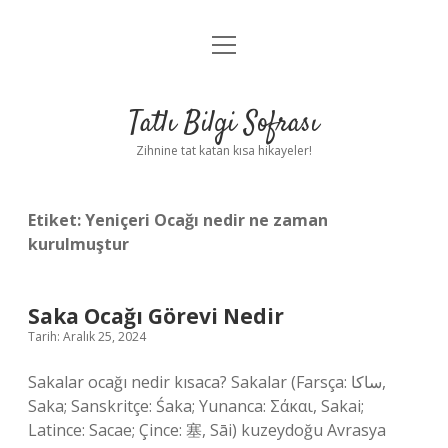
menüyü
Anasayfa
aç
Gizlilik Politikası
Tatlı Bilgi Sofrası
Yasal Uyarı
Zihnine tat katan kısa hikayeler!
Hakkımızda
Etiket:
Yeniçeri Ocağı nedir ne zaman
kurulmuştur
Saka Ocağı Görevi Nedir
Tarih: Aralık 25, 2024
Sakalar ocağı nedir kısaca? Sakalar (Farsça: ساکا,
Saka; Sanskritçe: Śaka; Yunanca: Σάκαι, Sakai;
Latince: Sacae; Çince: 塞, Sāi) kuzeydoğu Avrasya