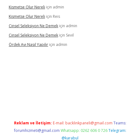
Kismetse Olur Nereli
için
admin
Kismetse Olur Nereli
için
Reis
Cinsel Seleksiyon Ne Demek
için
admin
Cinsel Seleksiyon Ne Demek
için
Sevil
Ördek Avı Nasıl Yapılır
için
admin
iriş
Reklam ve İletişim:
E-mail:
backlinkpaneli@gmail.com
Teams:
forumhizmeti@gmail.com
Whatsapp: 0262 606 0 726
Telegram:
@karabul