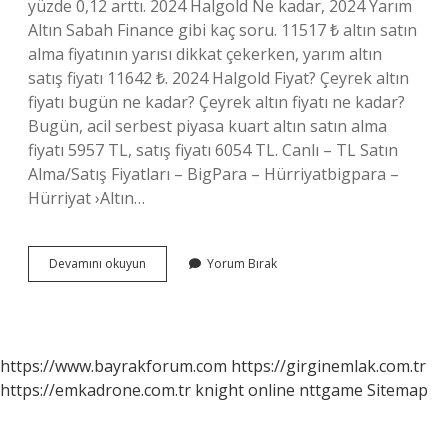
yüzde 0,12 arttı. 2024 Halgold Ne kadar, 2024 Yarım
Altın Sabah Finance gibi kaç soru. 11517 ₺ altın satın
alma fiyatının yarısı dikkat çekerken, yarım altın
satış fiyatı 11642 ₺. 2024 Halgold Fiyat? Çeyrek altın
fiyatı bugün ne kadar? Çeyrek altın fiyatı ne kadar?
Bugün, acil serbest piyasa kuart altın satın alma
fiyatı 5957 TL, satış fiyatı 6054 TL. Canlı – TL Satın
Alma/Satış Fiyatları – BigPara – Hürriyatbigpara –
Hürriyat ›Altın…
Yarım
Devamını okuyun
Yorum Bırak
Altın
Bugün
Ne
Kadar
2024
https://www.bayrakforum.com
https://girginemlak.com.tr
https://emkadrone.com.tr
knight online
nttgame
Sitemap