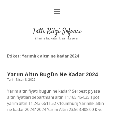
menüyü
Anasayfa
aç
Gizlilik Politikası
Tatlı Bilgi Sofrası
Yasal Uyarı
Zihnine tat katan kısa hikayeler!
Hakkımızda
Etiket:
Yarımlık altın ne kadar 2024
Yarım Altın Bugün Ne Kadar 2024
Tarih: Nisan 8, 2025
Yarım altın fiyatı bugün ne kadar? Serbest piyasa
altın fiyatları departmanı altın 11.165.454.35 spot
yarım altın 11.243,6611.527.1cumhurij Yarımlık altın
ne kadar 2024? 2024 Yarım Altın 23.563.408.00 ₺ ve