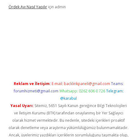
Ördek Avı Nasıl Yapılır
için
admin
iriş
Reklam ve İletişim:
E-mail:
backlinkpaneli@gmail.com
Teams:
forumhizmeti@gmail.com
Whatsapp: 0262 606 0 726
Telegram:
@karabul
Yasal Uyarı:
Sitemiz, 5651 Sayılı Kanun gereğince Bilgi Teknolojileri
ve İletişim Kurumu (BTK) tarafından onaylanmış bir Yer Sağlayıcı
olarak hizmet vermektedir. Bu nedenle, sitedeki içerikleri proaktif
olarak denetleme veya araştırma yükümlülüğümüz bulunmamaktadır.
Ancak, üyelerimiz yazdıkları içeriklerin sorumluluğunu taşımakta olup,